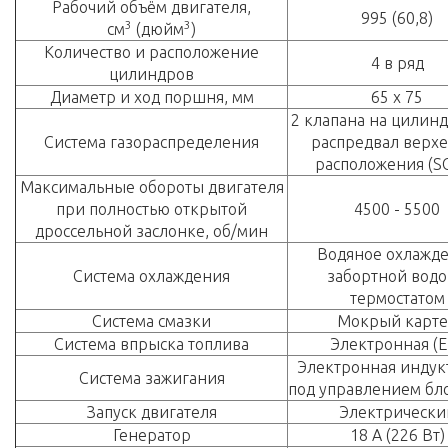
Рабочий объём двигателя,
995 (60,8)
3
3
см
(дюйм
)
Количество и расположение
4 в ряд
цилиндров
Диаметр и ход поршня, мм
65 х 75
2 клапана на цилинд
Система газораспределения
распредвал верх
расположения (S
Максимальные обороты двигателя
при полностью открытой
4500 - 5500
дроссельной заслонке, об/мин
Водяное охлажд
Система охлаждения
забортной водо
термостатом
Система смазки
Мокрый карт
Система впрыска топлива
Электронная (E
Электронная индук
Система зажигания
под управлением бл
Запуск двигателя
Электрически
Генератор
18 А (226 Вт)