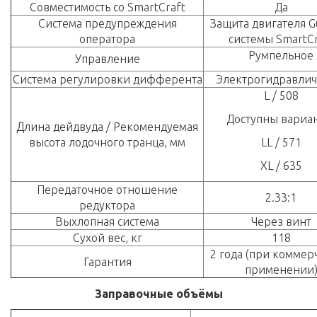
Совместимость со SmartCraft
Да
Система предупреждения
Защита двигателя G
оператора
системы SmartCr
Румпельное
Управление
Система регулировки дифферента
Электрогидравлич
L / 508
Доступны вариа
Длина дейдвуда / Рекомендуемая
высота лодочного транца, мм
LL / 571
XL / 635
Передаточное отношение
2.33:1
редуктора
Выхлопная система
Через винт
Сухой вес, кг
118
2 года (при коммер
Гарантия
применении
Заправочные объёмы