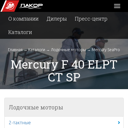
Toggl
naviga
О компании
Дилеры
Пресс-центр
Каталоги
Главная
→
Каталоги
→
Лодочные моторы
→
Mercury SeaPro
Mercury F 40 ELPT
CT SP
Лодочные моторы
2-тактные