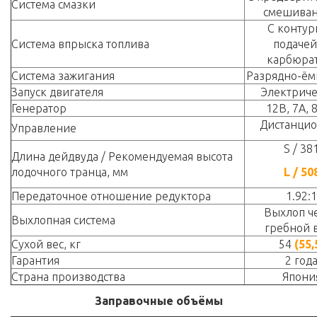
Система смазки
смешива
С контур
Система впрыска топлива
подачей
карбюра
Система зажигания
Разрядно-ём
Запуск двигателя
Электрич
Генератор
12В, 7А, 
Дистанци
Управление
S / 38
Длина дейдвуда / Рекомендуемая высота
лодочного транца, мм
L / 50
Передаточное отношение редуктора
1.92:1
Выхлоп ч
Выхлопная система
гребной 
Сухой вес, кг
54
(55,
Гарантия
2 год
Страна производства
Япони
Заправочные объёмы