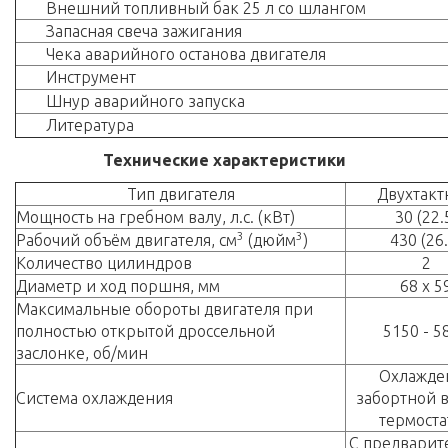
Внешний топливный бак 25 л со шлангом
Запасная свеча зажигания
Чека аварийного останова двигателя
Инструмент
Шнур аварийного запуска
Литература
Технические характеристики
Тип двигателя
Двухтак
Мощность на гребном валу, л.с. (кВт)
30 (22.
3
3
Рабочий объём двигателя, см
(дюйм
)
430 (26.
Количество цилиндров
2
Диаметр и ход поршня, мм
68 x 5
Максимальные обороты двигателя при
полностью открытой дроссельной
5150 - 5
заслонке, об/мин
Охлажде
Система охлаждения
забортной в
термоста
С предвари