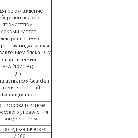
дяное охлаждение
абортной водой с
термостатом
Мокрый картер
лектронная (EFI)
тронная индуктивная
правлением блока ECM
Электрический
85А (1071 Вт)
Да
а двигателя Guardian
истемы SmartCraft
Дистанционное
: цифровая система
росового управления
газом/реверсом
ктрогидравлическая
L / 508