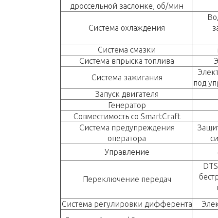
дроссельной заслонке, об/мин
Во
Система охлаждения
з
Система смазки
Система впрыска топлива
Э
Элек
Система зажигания
под у
Запуск двигателя
Генератор
Совместимость со SmartCraft
Система предупреждения
Защит
оператора
с
Управление
DTS
бест
Переключение передач
Система регулировки дифферента
Эле