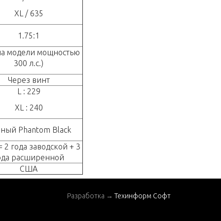
XL / 635
1.75:1
на модели мощностью
300 л.с.)
Через винт
L : 229
XL : 240
ный Phantom Black
= 2 года заводской + 3
ода расширенной
США
Разработка →
Техинформ Софт