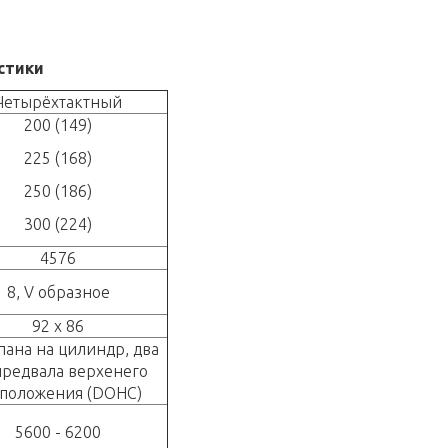
стики
Четырёхтактный
200 (149)
225 (168)
250 (186)
300 (224)
4576
8, V образное
92 x 86
пана на цилиндр, два
предвала верхенего
сположения (DOHC)
5600 - 6200