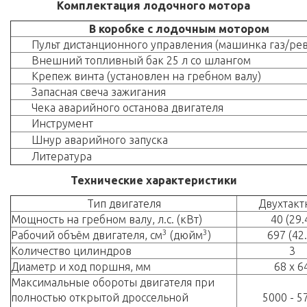
Комплектация лодочного мотора
В коробке с лодочным мотором
Пульт дистанционного управления (машинка газ/рев
Внешний топливный бак 25 л со шлангом
Крепеж винта (установлен на гребном валу)
Запасная свеча зажигания
Чека аварийного останова двигателя
Инструмент
Шнур аварийного запуска
Литература
Технические характеристики
Тип двигателя
Двухтак
Мощность на гребном валу, л.с. (кВт)
40 (29.
3
3
Рабочий объём двигателя, см
(дюйм
)
697 (42.
Количество цилиндров
3
Диаметр и ход поршня, мм
68 x 6
Максимальные обороты двигателя при
полностью открытой дроссельной
5000 - 5