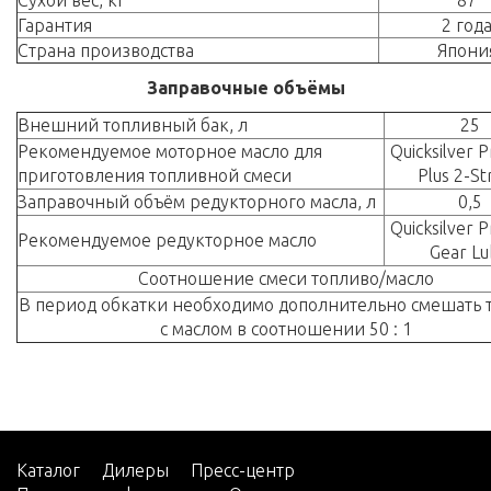
Сухой вес, кг
87
Гарантия
2 год
Страна производства
Япони
Заправочные объёмы
Внешний топливный бак, л
25
Рекомендуемое моторное масло для
Quicksilver 
приготовления топливной смеси
Plus 2-St
Заправочный объём редукторного масла, л
0,5
Quicksilver 
Рекомендуемое редукторное масло
Gear L
Соотношение смеси топливо/масло
В период обкатки необходимо дополнительно смешать 
с маслом в соотношении 50 : 1
Каталог
Дилеры
Пресс-центр