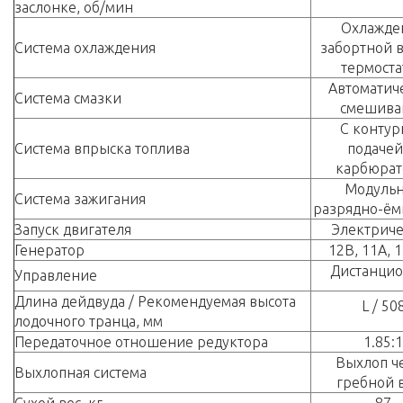
заслонке, об/мин
Охлажде
Система охлаждения
забортной в
термоста
Автоматич
Система смазки
смешива
С контур
Система впрыска топлива
подачей
карбюрат
Модульн
Система зажигания
разрядно-ём
Запуск двигателя
Электрич
Генератор
12В, 11А, 
Дистанци
Управление
Длина дейдвуда / Рекомендуемая высота
L / 50
лодочного транца, мм
Передаточное отношение редуктора
1.85:1
Выхлоп ч
Выхлопная система
гребной 