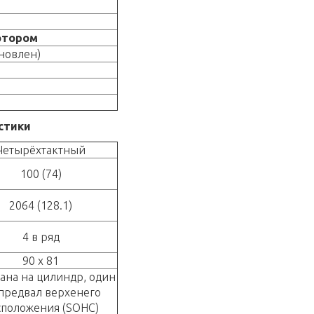
отором
ановлен)
стики
Четырёхтактный
100 (74)
2064 (128.1)
4 в ряд
90 х 81
пана на цилиндр, один
предвал верхенего
сположения (SOHC)