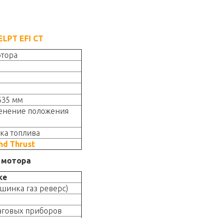
 ELPT EFI CT
отора
635 мм
енение положения
ка топлива
d Thrust
 мотора
ке
шинка газ реверс)
аговых приборов