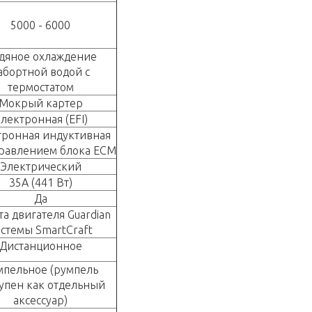
5000 - 6000
дяное охлаждение
абортной водой с
термостатом
Мокрый картер
лектронная (EFI)
тронная индуктивная
правлением блока ECM
Электрический
35А (441 Вт)
Да
а двигателя Guardian
истемы SmartCraft
Дистанционное
мпельное (румпель
упен как отдельный
аксессуар)