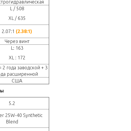
ктрогидравлическая
L / 508
XL / 635
2.07:1
(2.38:1)
Через винт
L: 163
XL : 172
= 2 года заводской + 3
ода расширенной
США
мы
5.2
ver 25W-40 Synthetic
Blend