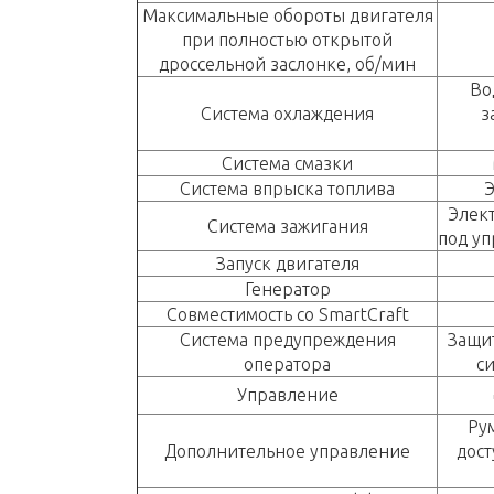
Максимальные обороты двигателя
при полностью открытой
дроссельной заслонке, об/мин
Во
Система охлаждения
з
Система смазки
Система впрыска топлива
Э
Элек
Система зажигания
под у
Запуск двигателя
Генератор
Совместимость со SmartCraft
Система предупреждения
Защит
оператора
с
Управление
Ру
Дополнительное управление
дост