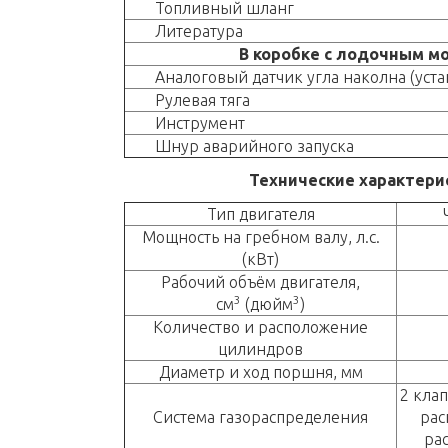
Топливный шланг
Литература
В коробке с лодочным м
Аналоговый датчик угла наколна (уст
Рулевая тяга
Инструмент
Шнур аварийного запуска
Технические характери
Тип двигателя
Мощность на гребном валу, л.с.
(кВт)
Рабочий объём двигателя,
3
3
см
(дюйм
)
Количество и расположение
цилиндров
Диаметр и ход поршня, мм
2 кла
Система газораспределения
рас
ра