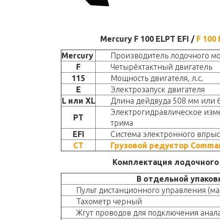
Mercury F 100 ELPT EFI /
F 100
Mercury
Производитель лодочного м
F
Четырёхтактный двигатель
115
Мощность двигателя, л.с.
E
Электрозапуск двигателя
L или XL
Длина дейдвуда 508 мм или 
Электрогидравлическое изм
PT
трима
EFI
Система электронного впрыс
CT
Грузовой редуктор Comman
Комплектация лодочного
В отдельной упаков
Пульт дистанционного управления (ма
Тахометр черный
Жгут проводов для подключения анал