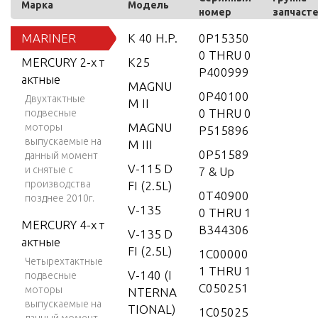
Марка
Модель
номер
запчаст
MARINER
K 40 H.P.
0P15350
0 THRU 0
MERCURY 2-х т
K25
P400999
актные
MAGNU
0P40100
Двухтактные
M II
0 THRU 0
подвесные
MAGNU
моторы
P515896
выпускаемые на
M III
0P51589
данный момент
V-115 D
и снятые с
7 & Up
производства
FI (2.5L)
0T40900
позднее 2010г.
V-135
0 THRU 1
MERCURY 4-х т
B344306
V-135 D
актные
FI (2.5L)
1C00000
Четырехтактные
1 THRU 1
V-140 (I
подвесные
C050251
моторы
NTERNA
выпускаемые на
TIONAL)
1C05025