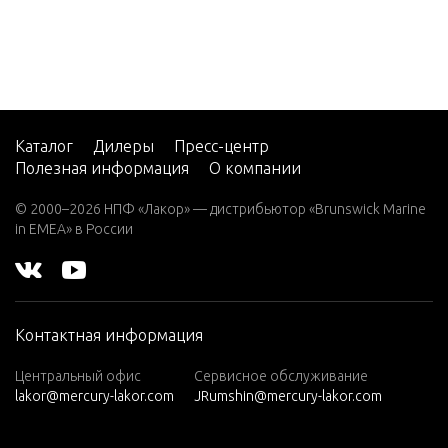
W25 (M)
W25 (M
L)
W30 (W/
MARAT
Каталог
Дилеры
Пресс-центр
HON)
Полезная информация
О компании
W40 (W/
MARAT
© 2000–2026 НПФ «Лакор» — дистрибьютор «Brunswick Marine
HON)
in EMEA» в России
W8 (M)
(W/Mara
thon)
Контактная информация
W8 (ML)
(W/Mara
Центральный офис
Сервисное обслуживание
thon)
lakor@mercury-lakor.com
JRumshin@mercury-lakor.com
W8 (SUL)