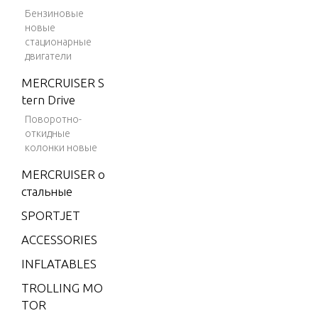
V-175
Бензиновые
новые
V-175 (E
стационарные
FI)
двигатели
V-175
MERCRUISER S
(MAG/EF
tern Drive
I)
Поворотно-
V-175 (S
откидные
колонки новые
KI)
MERCRUISER о
V-175 D
стальные
FI (2.5L)
SPORTJET
V-175 EF
I (2.5L)
ACCESSORIES
V-200
INFLATABLES
V-200
TROLLING MO
(2.5L) 19
TOR
91 ONLY