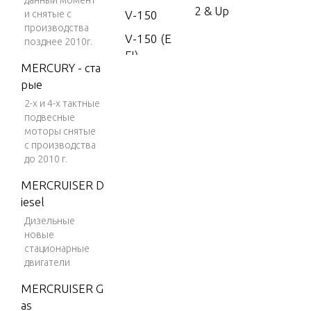
данный момент
2 & Up
и снятые с
V-150
производства
V-150 (E
позднее 2010г.
FI)
MERCURY - ста
V-150
рые
(MAG/EF
2-х и 4-х тактные
I)
подвесные
моторы снятые
V-150 D
с производства
FI (2.5L)
до 2010 г.
V-150 EF
MERCRUISER D
I (2.5L)
iesel
V-150 M
Дизельные
agnum
новые
стационарные
V-150 M
двигатели
arathon
MERCRUISER G
V-1500
as