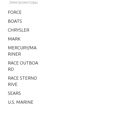
Электромоторы
V-200 (E
FORCE
FI)
BOATS
V-200
(MAG/EF
CHRYSLER
I)
MARK
V-200 EF
MERCURY/MA
I (2.5L)
RINER
V-220
RACE OUTBOA
W-48
RD
W-55
RACE STERND
RIVE
W15
SEARS
W15 (M)
U.S. MARINE
W15 (M
L)