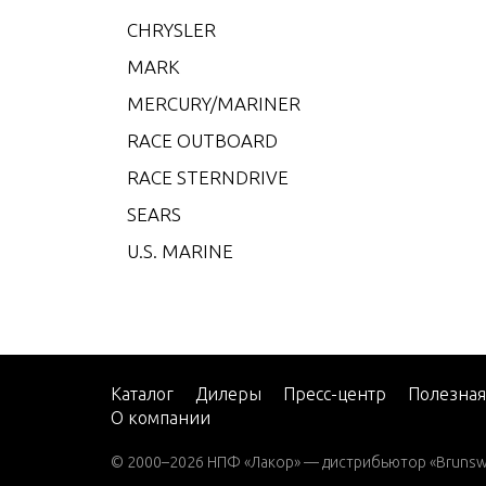
V-200
CHRYSLER
V-22
MARK
W-48
MERCURY/MARINER
W-55
RACE OUTBOARD
W15
RACE STERNDRIVE
W15 
SEARS
W15 
U.S. MARINE
W25 
W25 
W30 
W40 
Каталог
Дилеры
Пресс-центр
Полезна
О компании
W8 (M
W8 (M
© 2000–2026 НПФ «Лакор» — дистрибьютор «Brunswic