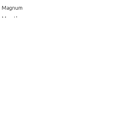
0 Magnum
 Marathon
00
5
 (EFI)
 (MAG/EFI)
 (SKI)
 DFI (2.5L)
 EFI (2.5L)
0
 (2.5L) 1991 ONLY
 (EFI)
 (MAG/EFI)