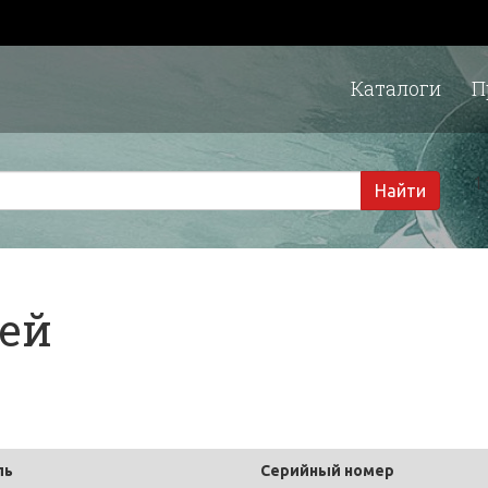
Каталоги
П
1 
Найти
тей
ль
Серийный номер