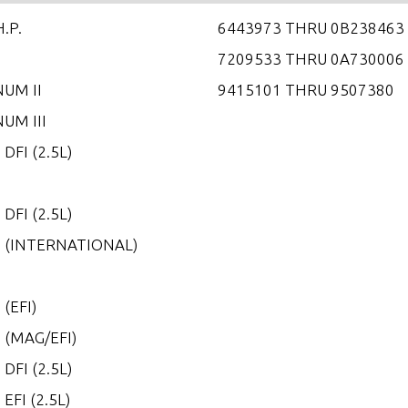
H.P.
6443973 THRU 0B238463
7209533 THRU 0A730006
UM II
9415101 THRU 9507380
UM III
 DFI (2.5L)
5
 DFI (2.5L)
0 (INTERNATIONAL)
0
 (EFI)
 (MAG/EFI)
 DFI (2.5L)
 EFI (2.5L)