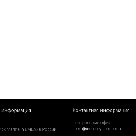
 EFI (2.5L)
0
(M)
(ML)
(M)
(ML)
(W/MARATHON)
(W/MARATHON)
я информация
Контактная информация
)(W/Marathon)
Центральный офис
lakor@mercury-lakor.com
L)(W/Marathon)
k Marine in EMEA» в России