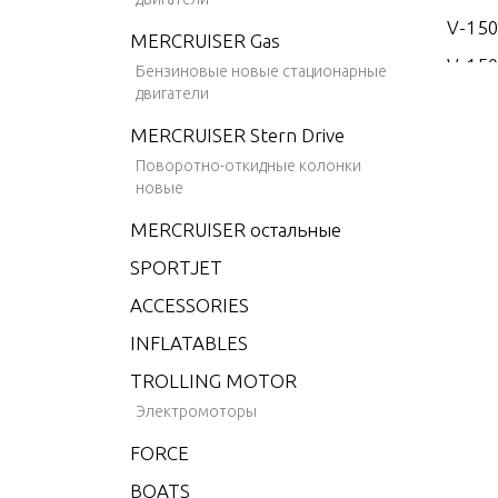
V-15
MERCRUISER Gas
V-150
Бензиновые новые стационарные
двигатели
V-15
MERCRUISER Stern Drive
V-17
Поворотно-откидные колонки
V-175
новые
V-175
MERCRUISER остальные
V-175
SPORTJET
V-175
ACCESSORIES
V-175
INFLATABLES
V-20
TROLLING MOTOR
V-200
Электромоторы
V-200
FORCE
V-200
BOATS