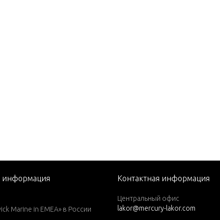
 EFI (2.5L)
0
(M)
(ML)
(M)
(ML)
(W/MARATHON)
(W/MARATHON)
я информация
Контактная информация
)(W/Marathon)
Центральный офис
lakor@mercury-lakor.com
L)(W/Marathon)
k Marine in EMEA» в России