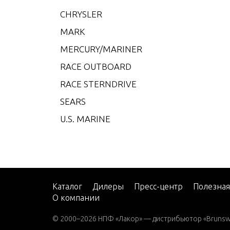
V-200
CHRYSLER
V-22
MARK
W-48
MERCURY/MARINER
W-55
RACE OUTBOARD
W15
RACE STERNDRIVE
W15 
SEARS
W15 
U.S. MARINE
W25 
W25 
W30 
W40 
Каталог
Дилеры
Пресс-центр
Полезна
О компании
W8 (M
W8 (M
© 2000–2026 НПФ «Лакор» — дистрибьютор «Brunswic