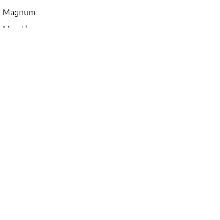
0 Magnum
 Marathon
00
5
 (EFI)
 (MAG/EFI)
 (SKI)
 DFI (2.5L)
 EFI (2.5L)
0
 (2.5L) 1991 ONLY
 (EFI)
 (MAG/EFI)