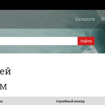
Каталоги
П
1 
Найти
тей
UM
ль
Серийный номер