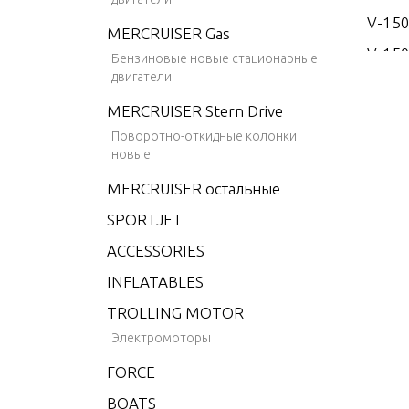
V-15
MERCRUISER Gas
V-150
Бензиновые новые стационарные
двигатели
V-15
MERCRUISER Stern Drive
V-17
Поворотно-откидные колонки
V-175
новые
V-175
MERCRUISER остальные
V-175
SPORTJET
V-175
ACCESSORIES
V-175
INFLATABLES
V-20
TROLLING MOTOR
V-200
Электромоторы
V-200
FORCE
V-200
BOATS