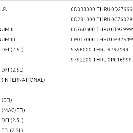
H.P.
0D038000 THRU 0D27999
0D281000 THRU 0G76029
UM II
0G760300 THRU 0T97999
UM III
0P017000 THRU 0P32549
 DFI (2.5L)
9596000 THRU 9792199
5
9792200 THRU 0P016999
 DFI (2.5L)
0 (INTERNATIONAL)
0
 (EFI)
 (MAG/EFI)
 DFI (2.5L)
 EFI (2.5L)