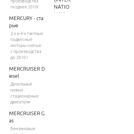
производства
NATIO
позднее 2010г.
NAL)
MERCURY - ста
V-150
рые
2-х и 4-х тактные
V-150
подвесные
(EFI)
моторы снятые
V-150
с производства
до 2010 г.
(MAG/
EFI)
MERCRUISER D
iesel
V-150
DFI (2.
Дизельные
новые
5L)
стационарные
V-150
двигатели
EFI (2.5
MERCRUISER G
L)
as
V-150
Бензиновые
Magnu