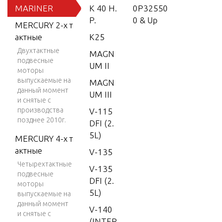
MARINER
K 40 H.
0P32550
P.
0 & Up
MERCURY 2-х т
актные
K25
Двухтактные
MAGN
подвесные
UM II
моторы
выпускаемые на
MAGN
данный момент
UM III
и снятые с
производства
V-115
позднее 2010г.
DFI (2.
5L)
MERCURY 4-х т
актные
V-135
Четырехтактные
V-135
подвесные
DFI (2.
моторы
5L)
выпускаемые на
данный момент
V-140
и снятые с
(INTER