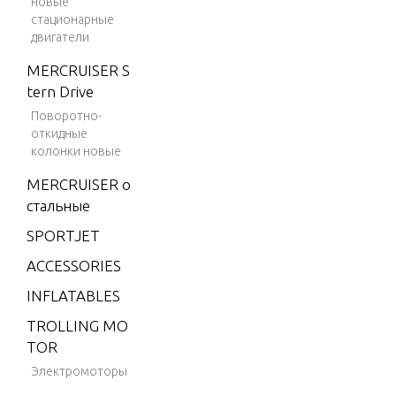
новые
m
стационарные
двигатели
V-150
Marath
MERCRUISER S
on
tern Drive
Поворотно-
V-1500
откидные
V-175
колонки новые
V-175
MERCRUISER о
(EFI)
стальные
V-175
SPORTJET
(MAG/
ACCESSORIES
EFI)
INFLATABLES
V-175
(SKI)
TROLLING MO
TOR
V-175
Электромоторы
DFI (2.