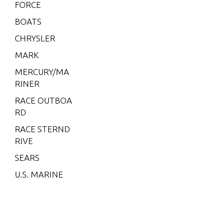
5L)
FORCE
V-175
BOATS
EFI (2.5
CHRYSLER
L)
MARK
V-200
MERCURY/MA
V-200
RINER
(2.5L) 1
991 O
RACE OUTBOA
NLY
RD
V-200
RACE STERND
(EFI)
RIVE
V-200
SEARS
(MAG/
U.S. MARINE
EFI)
V-200
EFI (2.5
L)