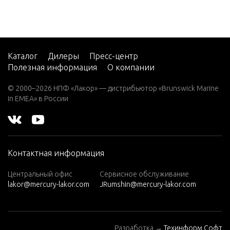
V-220
W-48
W-55
Каталог
Дилеры
Пресс-центр
Полезная информация
О компании
W15
W15
© 2000–2026 НПФ «Лакор» — дистрибьютор «Brunswick Marine
(M)
in EMEA» в России
W15
(ML)
W25
Контактная информация
(M)
W25
Центральный офис
Сервисное обслуживание
lakor@mercury-lakor.com
JRumshin@mercury-lakor.com
(ML)
W30
(W/MA
Разработка →
Техинформ Софт
RATHO