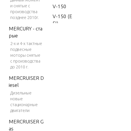
данный момент
и снятые с
V-150
производства
V-150 (E
позднее 2010г.
FI)
MERCURY - ста
V-150
рые
(MAG/EF
2-х и 4-х тактные
I)
подвесные
моторы снятые
V-150 D
с производства
FI (2.5L)
до 2010 г.
V-150 EF
MERCRUISER D
I (2.5L)
iesel
V-150 M
Дизельные
agnum
новые
стационарные
V-150 M
двигатели
arathon
MERCRUISER G
V-1500
as