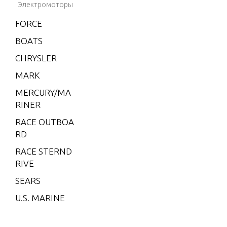
Электромоторы
V-200 (E
FORCE
FI)
BOATS
V-200
(MAG/EF
CHRYSLER
I)
MARK
V-200 EF
MERCURY/MA
I (2.5L)
RINER
V-220
RACE OUTBOA
W-48
RD
W-55
RACE STERND
RIVE
W15
SEARS
W15 (M)
U.S. MARINE
W15 (M
L)