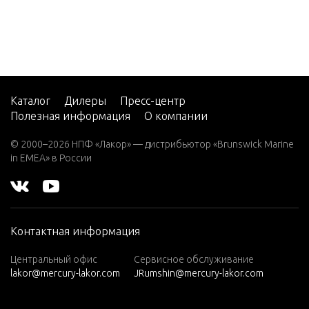
W25 (M)
W25 (M
L)
W30 (W/
MARAT
Каталог
Дилеры
Пресс-центр
HON)
Полезная информация
О компании
W40 (W/
MARAT
© 2000–2026 НПФ «Лакор» — дистрибьютор «Brunswick Marine
HON)
in EMEA» в России
W8 (M)
(W/Mara
thon)
Контактная информация
W8 (ML)
(W/Mara
Центральный офис
Сервисное обслуживание
thon)
lakor@mercury-lakor.com
JRumshin@mercury-lakor.com
W8 (SUL)