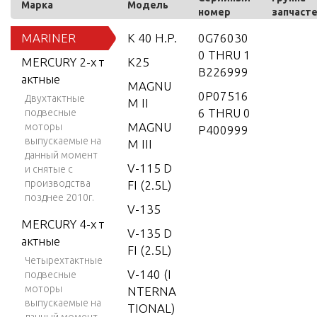
Марка
Модель
номер
запчаст
MARINER
K 40 H.P.
0G76030
0 THRU 1
MERCURY 2-х т
K25
B226999
актные
MAGNU
0P07516
Двухтактные
M II
6 THRU 0
подвесные
MAGNU
моторы
P400999
выпускаемые на
M III
данный момент
V-115 D
и снятые с
производства
FI (2.5L)
позднее 2010г.
V-135
MERCURY 4-х т
V-135 D
актные
FI (2.5L)
Четырехтактные
V-140 (I
подвесные
моторы
NTERNA
выпускаемые на
TIONAL)