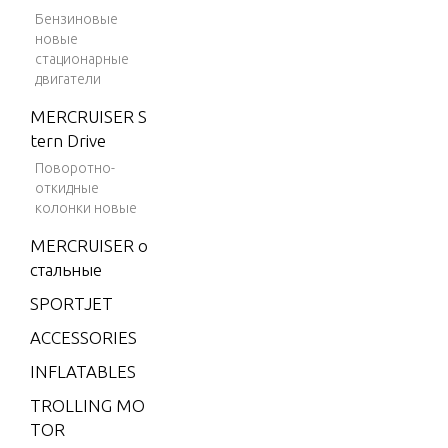
V-175
Бензиновые
новые
V-175 (E
стационарные
FI)
двигатели
V-175
MERCRUISER S
(MAG/EF
tern Drive
I)
Поворотно-
V-175 (S
откидные
колонки новые
KI)
MERCRUISER о
V-175 D
стальные
FI (2.5L)
SPORTJET
V-175 EF
I (2.5L)
ACCESSORIES
V-200
INFLATABLES
V-200
TROLLING MO
(2.5L) 19
TOR
91 ONLY