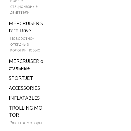
новые
m
стационарные
двигатели
V-150
Marath
MERCRUISER S
on
tern Drive
Поворотно-
V-1500
откидные
V-175
колонки новые
V-175
MERCRUISER о
(EFI)
стальные
V-175
SPORTJET
(MAG/
ACCESSORIES
EFI)
INFLATABLES
V-175
(SKI)
TROLLING MO
TOR
V-175
Электромоторы
DFI (2.