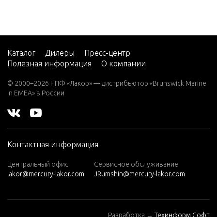
V-220
W-48
W-55
Каталог
Дилеры
Пресс-центр
Полезная информация
О компании
W15
W15
© 2000–2026 НПФ «Лакор» — дистрибьютор «Brunswick Marine
(M)
in EMEA» в России
W15
(ML)
W25
Контактная информация
(M)
W25
Центральный офис
Сервисное обслуживание
lakor@mercury-lakor.com
JRumshin@mercury-lakor.com
(ML)
W30
(W/MA
Разработка →
Техинформ Софт
RATHO