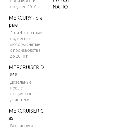
производства
NATIO
позднее 2010г.
NAL)
MERCURY - ста
V-150
рые
2-х и 4-х тактные
V-150
подвесные
(EFI)
моторы снятые
V-150
с производства
до 2010 г.
(MAG/
EFI)
MERCRUISER D
iesel
V-150
DFI (2.
Дизельные
новые
5L)
стационарные
V-150
двигатели
EFI (2.5
MERCRUISER G
L)
as
V-150
Бензиновые
Magnu