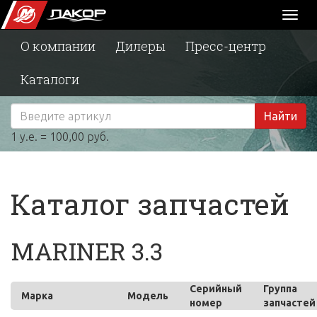
Toggl
naviga
О компании
Дилеры
Пресс-центр
Каталоги
Найти
1 у.е. = 100,00 руб.
Каталог запчастей
MARINER 3.3
Серийный
Группа
Марка
Модель
номер
запчастей