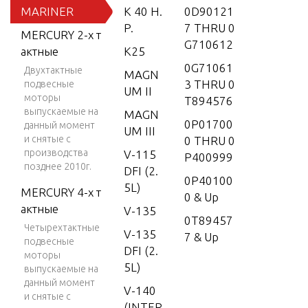
MARINER
K 40 H.
0D90121
P.
7 THRU 0
MERCURY 2-х т
G710612
актные
K25
0G71061
Двухтактные
MAGN
3 THRU 0
подвесные
UM II
моторы
T894576
выпускаемые на
MAGN
0P01700
данный момент
UM III
и снятые с
0 THRU 0
производства
V-115
P400999
позднее 2010г.
DFI (2.
0P40100
5L)
MERCURY 4-х т
0 & Up
актные
V-135
0T89457
Четырехтактные
V-135
7 & Up
подвесные
DFI (2.
моторы
5L)
выпускаемые на
данный момент
V-140
и снятые с
(INTER