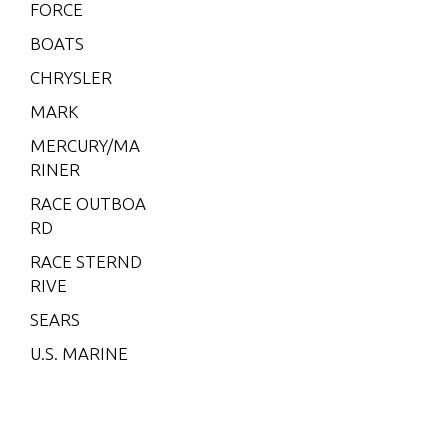
5L)
FORCE
V-175
BOATS
EFI (2.5
CHRYSLER
L)
MARK
V-200
MERCURY/MA
V-200
RINER
(2.5L) 1
991 O
RACE OUTBOA
NLY
RD
V-200
RACE STERND
(EFI)
RIVE
V-200
SEARS
(MAG/
U.S. MARINE
EFI)
V-200
EFI (2.5
L)