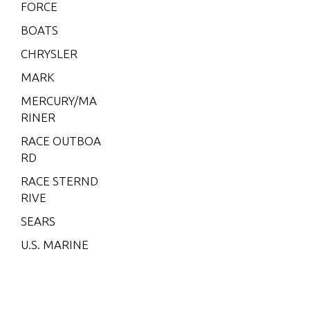
5L)
FORCE
V-175
BOATS
EFI (2.5
CHRYSLER
L)
MARK
V-200
MERCURY/MA
V-200
RINER
(2.5L) 1
991 O
RACE OUTBOA
NLY
RD
V-200
RACE STERND
(EFI)
RIVE
V-200
SEARS
(MAG/
U.S. MARINE
EFI)
V-200
EFI (2.5
L)