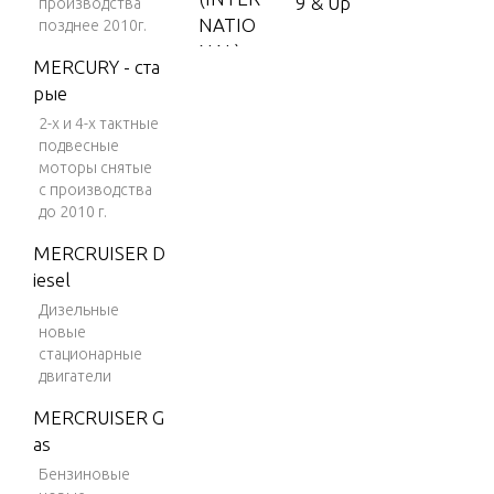
9 & Up
производства
NATIO
позднее 2010г.
NAL)
MERCURY - ста
V-150
рые
2-х и 4-х тактные
V-150
подвесные
(EFI)
моторы снятые
V-150
с производства
до 2010 г.
(MAG/
EFI)
MERCRUISER D
iesel
V-150
DFI (2.
Дизельные
новые
5L)
стационарные
V-150
двигатели
EFI (2.5
MERCRUISER G
L)
as
V-150
Бензиновые
Magnu