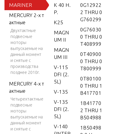
MARINER
K 40 H.
0G12922
P.
2 THRU 0
MERCURY 2-х т
G760299
актные
K25
0G76030
Двухтактные
MAGN
0 THRU 0
подвесные
UM II
моторы
T408999
выпускаемые на
MAGN
0T40900
данный момент
UM III
и снятые с
0 THRU 0
производства
V-115
T800999
позднее 2010г.
DFI (2.
0T80100
5L)
MERCURY 4-х т
0 THRU 1
актные
V-135
B417701
Четырехтактные
V-135
1B41770
подвесные
DFI (2.
2 THRU 1
моторы
5L)
выпускаемые на
B504988
данный момент
V-140
1B50498
и снятые с
(INTER