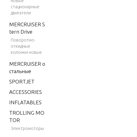
новые
m
стационарные
двигатели
V-150
Marath
MERCRUISER S
on
tern Drive
Поворотно-
V-1500
откидные
V-175
колонки новые
V-175
MERCRUISER о
(EFI)
стальные
V-175
SPORTJET
(MAG/
ACCESSORIES
EFI)
INFLATABLES
V-175
(SKI)
TROLLING MO
TOR
V-175
Электромоторы
DFI (2.