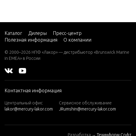
V-220
W-48
W-55
Каталог
Дилеры
Пресс-центр
Полезная информация
О компании
W15
W15
© 2000–2026 НПФ «Лакор» — дистрибьютор «Brunswick Marine
(M)
in EMEA» в России
W15
(ML)
W25
Контактная информация
(M)
W25
Центральный офис
Сервисное обслуживание
lakor@mercury-lakor.com
JRumshin@mercury-lakor.com
(ML)
W30
(W/MA
Разработка →
Техинформ Софт
RATHO