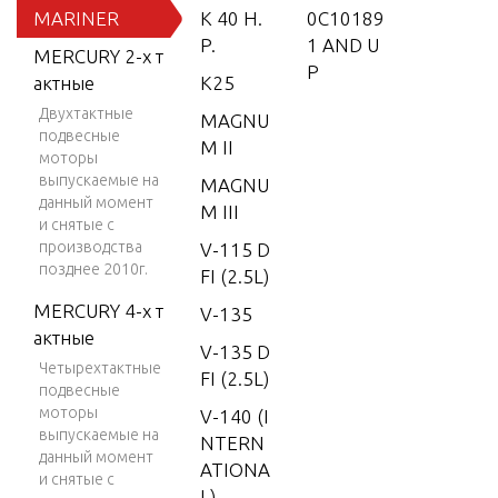
MARINER
K 40 H.
0C10189
P.
1 AND U
MERCURY 2-х т
P
актные
K25
Двухтактные
MAGNU
подвесные
M II
моторы
выпускаемые на
MAGNU
данный момент
M III
и снятые с
производства
V-115 D
позднее 2010г.
FI (2.5L)
MERCURY 4-х т
V-135
актные
V-135 D
Четырехтактные
FI (2.5L)
подвесные
моторы
V-140 (I
выпускаемые на
NTERN
данный момент
ATIONA
и снятые с
L)