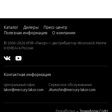
(M)
W15 (M
L)
Каталог
Дилеры
Пресс-центр
W25
Полезная информация
О компании
(M)
W25 (M
© 2000–2026 НПФ «Лакор» — дистрибьютор «Brunswick Marine
in EMEA» в России
L)
W30
(W/MAR
ATHON)
Контактная информация
W40
(W/MAR
Центральный офис
Сервисное обслуживание
ATHON)
lakor@mercury-lakor.com
JRumshin@mercury-lakor.com
W8 (M)
(W/Mara
thon)
Разработка →
Техинформ Софт