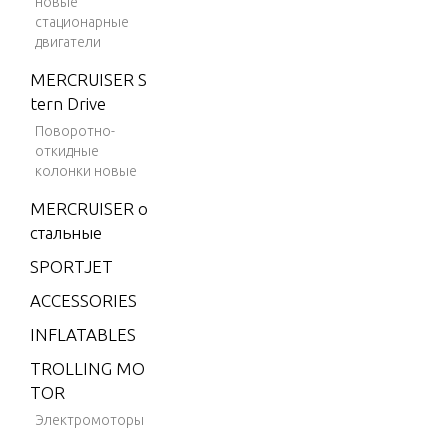
новые
n
стационарные
V-1500
двигатели
V-175
MERCRUISER S
tern Drive
V-175
(EFI)
Поворотно-
откидные
V-175
колонки новые
(MAG/E
MERCRUISER о
FI)
стальные
V-175 (S
SPORTJET
KI)
ACCESSORIES
V-175 D
FI (2.5L)
INFLATABLES
V-175 E
TROLLING MO
FI (2.5L)
TOR
V-200
Электромоторы