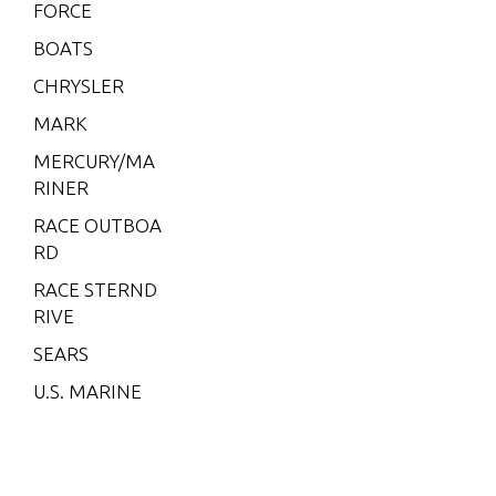
V-200
FORCE
(2.5L) 1
BOATS
991 ON
CHRYSLER
LY
MARK
V-200
(EFI)
MERCURY/MA
RINER
V-200
(MAG/E
RACE OUTBOA
FI)
RD
V-200 E
RACE STERND
FI (2.5L)
RIVE
V-220
SEARS
W-48
U.S. MARINE
W-55
W15
W15