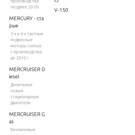
производства
позднее 2010г.
V-150
MERCURY - ста
V-150
рые
(EFI)
2-х и 4-х тактные
V-150
подвесные
(MAG/E
моторы снятые
FI)
с производства
до 2010 г.
V-150 D
MERCRUISER D
FI (2.5L)
iesel
V-150 E
Дизельные
FI (2.5L)
новые
стационарные
V-150
двигатели
Magnu
m
MERCRUISER G
as
V-150
Maratho
Бензиновые