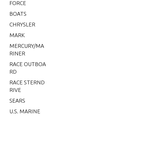
5L)
FORCE
V-175
BOATS
EFI (2.5
CHRYSLER
L)
MARK
V-200
MERCURY/MA
V-200
RINER
(2.5L) 1
991 O
RACE OUTBOA
NLY
RD
V-200
RACE STERND
(EFI)
RIVE
V-200
SEARS
(MAG/
U.S. MARINE
EFI)
V-200
EFI (2.5
L)