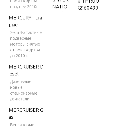
0 THRU 0
производства
NATIO
позднее 2010г.
G960499
NAL)
MERCURY - ста
0G96050
V-150
рые
0 THRU 1
B226999
2-х и 4-х тактные
V-150
подвесные
(EFI)
5600162
моторы снятые
THRU 0A
V-150
с производства
904645
до 2010 г.
(MAG/
EFI)
MERCRUISER D
iesel
V-150
DFI (2.
Дизельные
новые
5L)
стационарные
V-150
двигатели
EFI (2.5
MERCRUISER G
L)
as
V-150
Бензиновые
Magnu