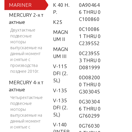
MARINER
K 40 H.
0A90464
P.
6 THRU 0
MERCURY 2-х т
C100860
актные
K25
0C10086
Двухтактные
MAGN
1 THRU 0
подвесные
UM II
моторы
C239552
выпускаемые на
MAGN
0C23955
данный момент
UM III
и снятые с
3 THRU 0
производства
V-115
D081999
позднее 2010г.
DFI (2.
0D08200
5L)
MERCURY 4-х т
0 THRU 0
актные
V-135
G303045
Четырехтактные
V-135
0G30304
подвесные
DFI (2.
6 THRU 0
моторы
5L)
выпускаемые на
G760299
данный момент
V-140
0G76030
и снятые с
(INTER