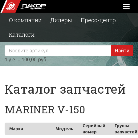
Toggl
naviga
О компании
Дилеры
Пресс-центр
Каталоги
Найти
1 у.е. = 100,00 руб.
Каталог запчастей
MARINER V-150
Серийный
Группа
Марка
Модель
номер
запчастей