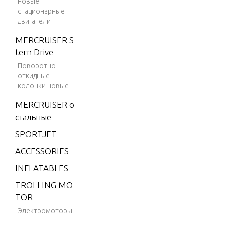
новые
m
стационарные
двигатели
V-150
Marath
MERCRUISER S
on
tern Drive
Поворотно-
V-1500
откидные
V-175
колонки новые
V-175
MERCRUISER о
(EFI)
стальные
V-175
SPORTJET
(MAG/
ACCESSORIES
EFI)
INFLATABLES
V-175
(SKI)
TROLLING MO
TOR
V-175
Электромоторы
DFI (2.