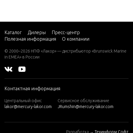
V-220
W-48
W-55
Каталог
Дилеры
Пресс-центр
Полезная информация
О компании
W15
W15
© 2000–2026 НПФ «Лакор» — дистрибьютор «Brunswick Marine
(M)
in EMEA» в России
W15
(ML)
W25
Контактная информация
(M)
W25
Центральный офис
Сервисное обслуживание
lakor@mercury-lakor.com
JRumshin@mercury-lakor.com
(ML)
W30
(W/MA
Разработка →
Техинформ Софт
RATHO