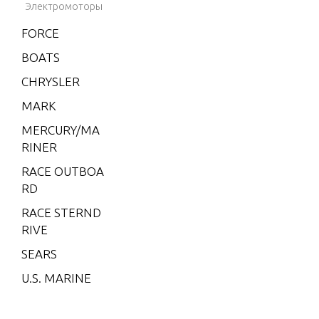
I)
Электромоторы
V-200 (M
FORCE
AG/EFI)
BOATS
V-200 EFI
CHRYSLER
(2.5L)
MARK
V-220
MERCURY/MA
W-48
RINER
W-55
RACE OUTBOA
W15
RD
W15 (M)
RACE STERND
RIVE
W15 (ML)
SEARS
W25 (M)
U.S. MARINE
W25 (ML)
W30 (W/