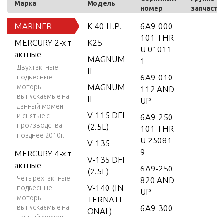
Марка
Модель
номер
запчас
MARINER
K 40 H.P.
6A9-000
101 THR
MERCURY 2-х т
K25
U 01011
актные
MAGNUM
1
Двухтактные
II
6A9-010
подвесные
MAGNUM
моторы
112 AND
выпускаемые на
III
UP
данный момент
V-115 DFI
и снятые с
6A9-250
производства
(2.5L)
101 THR
позднее 2010г.
U 25081
V-135
9
MERCURY 4-х т
V-135 DFI
актные
6A9-250
(2.5L)
Четырехтактные
820 AND
V-140 (IN
подвесные
UP
моторы
TERNATI
выпускаемые на
6A9-300
ONAL)