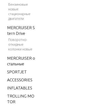
Бензиновые
V-175 (EF
новые
I)
стационарные
двигатели
V-175 (M
AG/EFI)
MERCRUISER S
V-175 (SK
tern Drive
I)
Поворотно-
откидные
V-175 DFI
колонки новые
(2.5L)
MERCRUISER о
V-175 EFI
стальные
(2.5L)
SPORTJET
V-200
ACCESSORIES
V-200 (2.
INFLATABLES
5L) 1991
ONLY
TROLLING MO
TOR
V-200 (EF