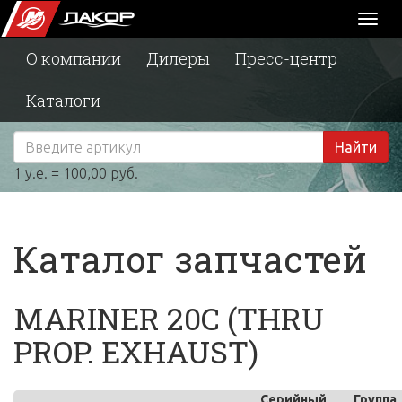
Toggl
naviga
О компании
Дилеры
Пресс-центр
Каталоги
Найти
1 у.е. = 100,00 руб.
Каталог запчастей
MARINER 20C (THRU
PROP. EXHAUST)
Серийный
Группа