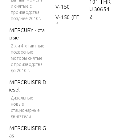
данный момент
101 THR
и снятые с
V-150
U 30654
производства
2
V-150 (EF
позднее 2010г.
I)
6A9-306
MERCURY - ста
543 AND
V-150 (M
рые
UP
AG/EFI)
2-х и 4-х тактные
6A9-550
подвесные
V-150 DFI
моторы снятые
101 THR
(2.5L)
с производства
U 55069
V-150 EFI
до 2010 г.
3
(2.5L)
MERCRUISER D
6A9-550
V-150 Ma
iesel
694 AND
gnum
Дизельные
UP
новые
V-150 Ma
стационарные
rathon
двигатели
V-1500
MERCRUISER G
V-175
as