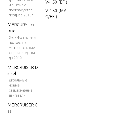
данный момент
V-150 (EFI)
и снятые с
производства
V-150 (MA
позднее 2010г.
G/EFI)
MERCURY - ста
V-150 DFI
рые
(2.5L)
2-х и 4-х тактные
V-150 EFI
подвесные
(2.5L)
моторы снятые
с производства
V-150 Magn
до 2010 г.
um
MERCRUISER D
V-150 Marat
iesel
hon
Дизельные
V-1500
новые
стационарные
V-175
двигатели
V-175 (EFI)
MERCRUISER G
V-175 (MA
as