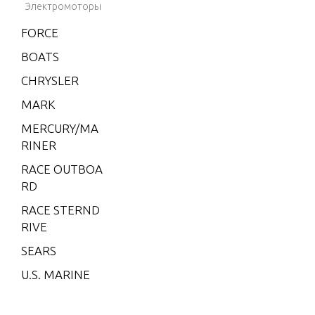
Электромоторы
W-48
FORCE
W-55
BOATS
W15
CHRYSLER
W15 (M)
MARK
W15 (ML)
MERCURY/MA
W25 (M)
RINER
W25 (ML)
RACE OUTBOA
W30 (W/MA
RD
RATHON)
RACE STERND
W40 (W/MA
RIVE
RATHON)
SEARS
W8 (M)(W/
U.S. MARINE
Marathon)
W8 (ML)(W/