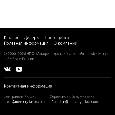
Marathon)
W8 (SUL)(W/
Marathon)
2 H.P. (EXP
ORT)
Каталог
Дилеры
Пресс-центр
2 H.P. THRU
Полезная информация
О компании
STER (EXPO
RT)
© 2000–2026 НПФ «Лакор» — дистрибьютор «Brunswick Marine
in EMEA» в России
2.5
2.5 (4-STRO
KE) Carb
2A
Контактная информация
2B
Центральный офис
Сервисное обслуживание
lakor@mercury-lakor.com
JRumshin@mercury-lakor.com
3
3.0L EFI MA