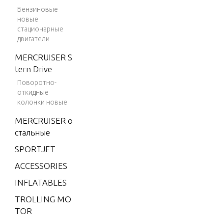
G/EFI)
Бензиновые
новые
V-175 (SKI)
стационарные
V-175 DFI
двигатели
(2.5L)
MERCRUISER S
V-175 EFI
tern Drive
(2.5L)
Поворотно-
откидные
V-200
колонки новые
V-200 (2.5L)
MERCRUISER о
1991 ONLY
стальные
V-200 (EFI)
SPORTJET
V-200 (MA
ACCESSORIES
G/EFI)
INFLATABLES
V-200 EFI
(2.5L)
TROLLING MO
TOR
V-220