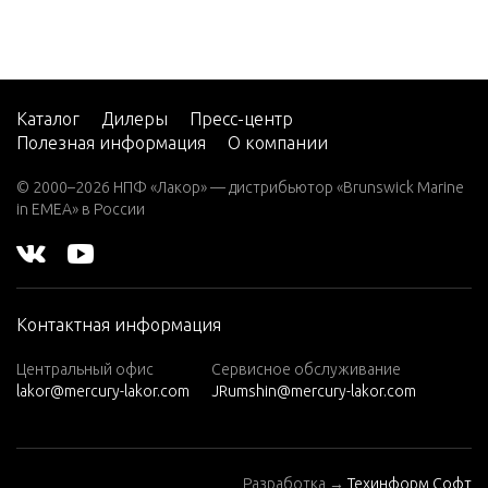
V-220
W-48
W-55
Каталог
Дилеры
Пресс-центр
Полезная информация
О компании
W15
W15
© 2000–2026 НПФ «Лакор» — дистрибьютор «Brunswick Marine
(M)
in EMEA» в России
W15
(ML)
W25
Контактная информация
(M)
W25
Центральный офис
Сервисное обслуживание
lakor@mercury-lakor.com
JRumshin@mercury-lakor.com
(ML)
W30
(W/MA
Разработка →
Техинформ Софт
RATHO