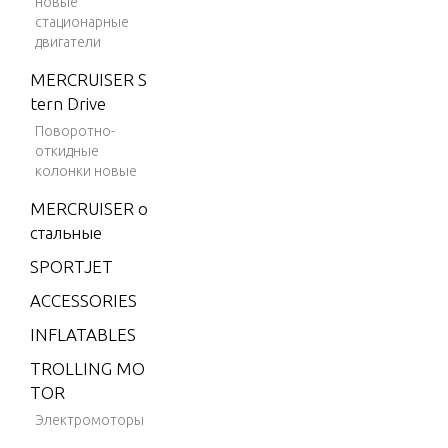
новые
m
93576
стационарные
двигатели
V-150
9793577
Marath
MERCRUISER S
THRU 0P
on
tern Drive
016999
Поворотно-
V-1500
откидные
V-175
колонки новые
V-175
MERCRUISER о
(EFI)
стальные
V-175
SPORTJET
(MAG/
ACCESSORIES
EFI)
INFLATABLES
V-175
(SKI)
TROLLING MO
TOR
V-175
Электромоторы
DFI (2.