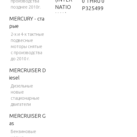
0 THRU 0
производства
NATIO
позднее 2010г.
P325499
NAL)
MERCURY - ста
0P32550
V-150
рые
0 & Up
2-х и 4-х тактные
V-150
0T98000
подвесные
(EFI)
0 THRU 0
моторы снятые
T999999
V-150
с производства
до 2010 г.
(MAG/
1B00000
EFI)
1 & Up
MERCRUISER D
iesel
V-150
9483121
DFI (2.
Дизельные
THRU 95
новые
5L)
06480
стационарные
V-150
9506481
двигатели
EFI (2.5
THRU 95
MERCRUISER G
L)
89038
as
V-150
9589039
Бензиновые
Magnu
THRU 97