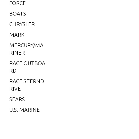
5L)
FORCE
V-175
BOATS
EFI (2.5
CHRYSLER
L)
MARK
V-200
MERCURY/MA
V-200
RINER
(2.5L) 1
991 O
RACE OUTBOA
NLY
RD
V-200
RACE STERND
(EFI)
RIVE
V-200
SEARS
(MAG/
U.S. MARINE
EFI)
V-200
EFI (2.5
L)