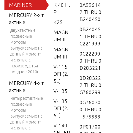
MARINER
K 40 H.
0A99614
P.
2 THRU 0
MERCURY 2-х т
B240450
актные
K25
0B24045
Двухтактные
MAGN
1 THRU 0
подвесные
UM II
моторы
C221999
выпускаемые на
MAGN
0C22200
данный момент
UM III
и снятые с
0 THRU 0
производства
V-115
D283221
позднее 2010г.
DFI (2.
0D28322
5L)
MERCURY 4-х т
2 THRU 0
актные
V-135
G760299
Четырехтактные
V-135
0G76030
подвесные
DFI (2.
0 THRU 0
моторы
5L)
выпускаемые на
T979999
данный момент
V-140
0P01700
и снятые с
(INTER