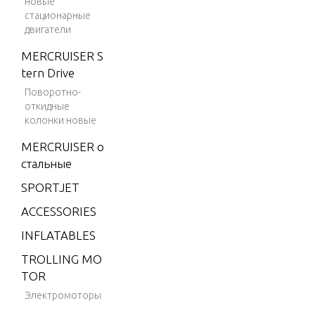
новые
стационарные
V-175
двигатели
V-175 (E
MERCRUISER S
FI)
tern Drive
V-175
Поворотно-
(MAG/E
откидные
FI)
колонки новые
V-175 (S
MERCRUISER о
KI)
стальные
V-175 D
SPORTJET
FI (2.5L)
ACCESSORIES
V-175 E
INFLATABLES
FI (2.5L)
TROLLING MO
V-200
TOR
V-200
Электромоторы
(2.5L) 1