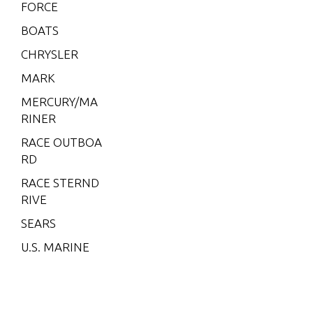
991 ON
FORCE
LY
BOATS
V-200 (E
CHRYSLER
FI)
MARK
V-200
MERCURY/MA
(MAG/E
RINER
FI)
RACE OUTBOA
V-200 E
RD
FI (2.5L)
RACE STERND
V-220
RIVE
W-48
SEARS
W-55
U.S. MARINE
W15
W15 (M)
W15 (M