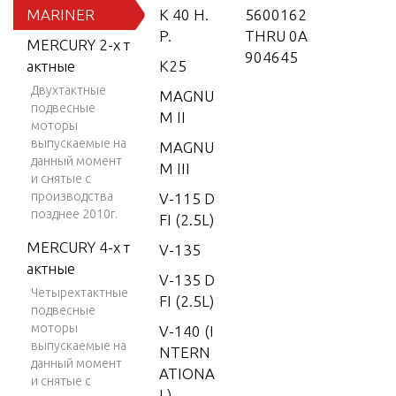
MARINER
K 40 H.
5600162
P.
THRU 0A
MERCURY 2-х т
904645
актные
K25
Двухтактные
MAGNU
подвесные
M II
моторы
выпускаемые на
MAGNU
данный момент
M III
и снятые с
производства
V-115 D
позднее 2010г.
FI (2.5L)
MERCURY 4-х т
V-135
актные
V-135 D
Четырехтактные
FI (2.5L)
подвесные
моторы
V-140 (I
выпускаемые на
NTERN
данный момент
ATIONA
и снятые с
L)