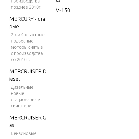
производства
позднее 2010г.
V-150
MERCURY - ста
V-150 (E
рые
FI)
2-х и 4-х тактные
V-150
подвесные
(MAG/E
моторы снятые
FI)
с производства
до 2010 г.
V-150 D
MERCRUISER D
FI (2.5L)
iesel
V-150 E
Дизельные
FI (2.5L)
новые
стационарные
V-150
двигатели
Magnum
MERCRUISER G
V-150 M
as
arathon
Бензиновые
V-1500