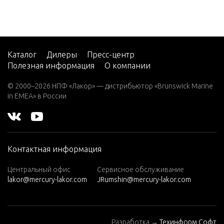
L)
W25 (M)
W25 (M
L)
Каталог
Дилеры
Пресс-центр
Полезная информация
О компании
W30 (W/
MARAT
© 2000–2026 НПФ «Лакор» — дистрибьютор «Brunswick Marine
HON)
in EMEA» в России
W40 (W/
MARAT
HON)
W8 (M)
Контактная информация
(W/Mara
Центральный офис
Сервисное обслуживание
thon)
lakor@mercury-lakor.com
JRumshin@mercury-lakor.com
W8 (ML)
(W/Mara
thon)
Разработка →
Техинформ Софт