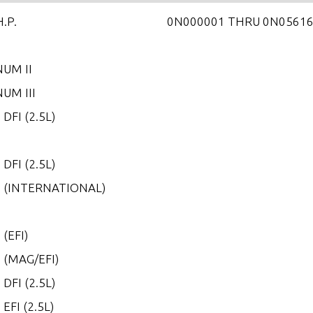
H.P.
0N000001 THRU 0N0561
UM II
UM III
 DFI (2.5L)
5
 DFI (2.5L)
0 (INTERNATIONAL)
0
 (EFI)
 (MAG/EFI)
 DFI (2.5L)
 EFI (2.5L)