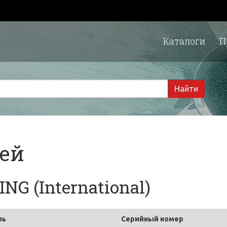
Каталоги
П
1 
Найти
тей
G (International)
ль
Серийный номер