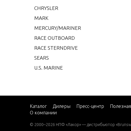
V-200
CHRYSLER
V-22
MARK
W-48
MERCURY/MARINER
W-55
RACE OUTBOARD
W15
RACE STERNDRIVE
W15 
SEARS
W15 
U.S. MARINE
W25 
W25 
W30 
W40 
Каталог
Дилеры
Пресс-центр
Полезна
О компании
W8 (M
W8 (M
© 2000–2026 НПФ «Лакор» — дистрибьютор «Brunswic