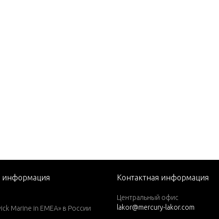
 EFI (2.5L)
0
(M)
(ML)
(M)
(ML)
(W/MARATHON)
(W/MARATHON)
я информация
Контактная информация
)(W/Marathon)
Центральный офис
lakor@mercury-lakor.com
L)(W/Marathon)
k Marine in EMEA» в России