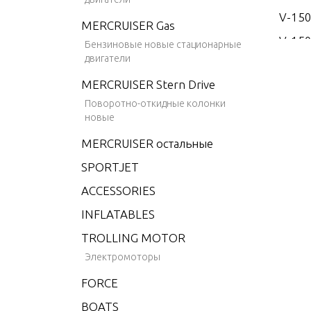
V-15
MERCRUISER Gas
V-150
Бензиновые новые стационарные
двигатели
V-15
MERCRUISER Stern Drive
V-17
Поворотно-откидные колонки
V-175
новые
V-175
MERCRUISER остальные
V-175
SPORTJET
V-175
ACCESSORIES
V-175
INFLATABLES
V-20
TROLLING MOTOR
V-200
Электромоторы
V-200
FORCE
V-200
BOATS