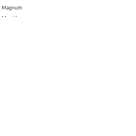
0 Magnum
 Marathon
00
5
 (EFI)
 (MAG/EFI)
 (SKI)
 DFI (2.5L)
 EFI (2.5L)
0
 (2.5L) 1991 ONLY
 (EFI)
 (MAG/EFI)