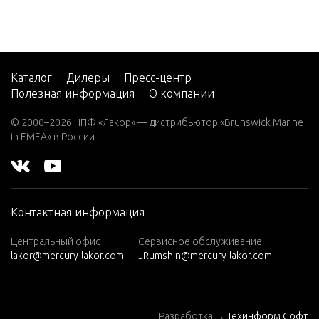
V-220
W-48
W-55
Каталог
Дилеры
Пресс-центр
Полезная информация
О компании
W15
W15
© 2000–2026 НПФ «Лакор» — дистрибьютор «Brunswick Marine
(M)
in EMEA» в России
W15
(ML)
W25
Контактная информация
(M)
W25
Центральный офис
Сервисное обслуживание
lakor@mercury-lakor.com
JRumshin@mercury-lakor.com
(ML)
W30
(W/MA
Разработка →
Техинформ Софт
RATHO