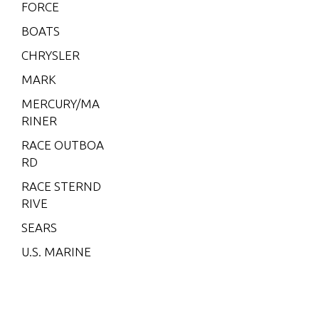
5L)
FORCE
V-175
BOATS
EFI (2.5
CHRYSLER
L)
MARK
V-200
MERCURY/MA
V-200
RINER
(2.5L) 1
991 O
RACE OUTBOA
NLY
RD
V-200
RACE STERND
(EFI)
RIVE
V-200
SEARS
(MAG/
U.S. MARINE
EFI)
V-200
EFI (2.5
L)