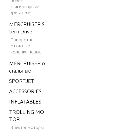
новые
m
стационарные
двигатели
V-150
Marath
MERCRUISER S
on
tern Drive
Поворотно-
V-1500
откидные
V-175
колонки новые
V-175
MERCRUISER о
(EFI)
стальные
V-175
SPORTJET
(MAG/
ACCESSORIES
EFI)
INFLATABLES
V-175
(SKI)
TROLLING MO
TOR
V-175
Электромоторы
DFI (2.