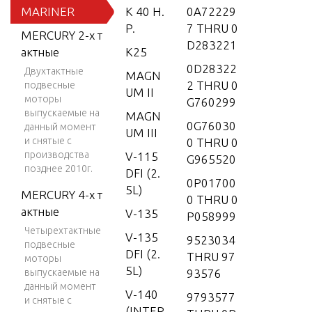
MARINER
K 40 H.
0A72229
P.
7 THRU 0
MERCURY 2-х т
D283221
актные
K25
0D28322
Двухтактные
MAGN
2 THRU 0
подвесные
UM II
моторы
G760299
выпускаемые на
MAGN
0G76030
данный момент
UM III
и снятые с
0 THRU 0
производства
V-115
G965520
позднее 2010г.
DFI (2.
0P01700
5L)
MERCURY 4-х т
0 THRU 0
актные
V-135
P058999
Четырехтактные
V-135
9523034
подвесные
DFI (2.
THRU 97
моторы
5L)
выпускаемые на
93576
данный момент
V-140
9793577
и снятые с
(INTER