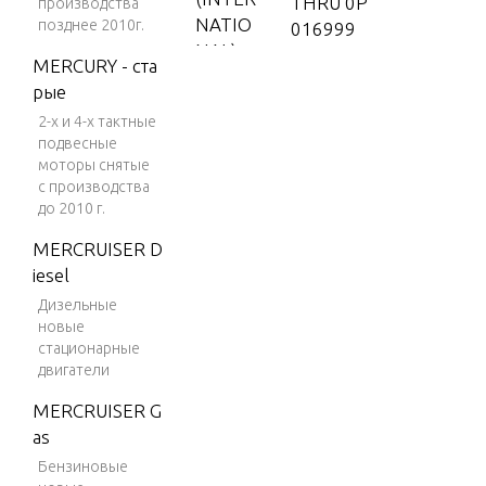
THRU 0P
производства
NATIO
позднее 2010г.
016999
NAL)
MERCURY - ста
V-150
рые
2-х и 4-х тактные
V-150
подвесные
(EFI)
моторы снятые
V-150
с производства
до 2010 г.
(MAG/
EFI)
MERCRUISER D
iesel
V-150
DFI (2.
Дизельные
новые
5L)
стационарные
V-150
двигатели
EFI (2.5
MERCRUISER G
L)
as
V-150
Бензиновые
Magnu