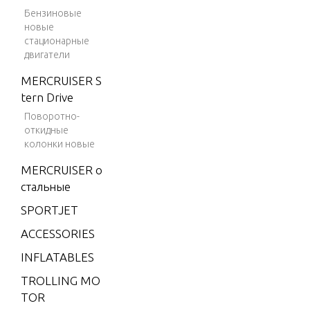
V-175
Бензиновые
новые
V-175 (E
стационарные
FI)
двигатели
V-175
MERCRUISER S
(MAG/EF
tern Drive
I)
Поворотно-
V-175 (S
откидные
колонки новые
KI)
MERCRUISER о
V-175 D
стальные
FI (2.5L)
SPORTJET
V-175 EF
I (2.5L)
ACCESSORIES
V-200
INFLATABLES
V-200
TROLLING MO
(2.5L) 19
TOR
91 ONLY