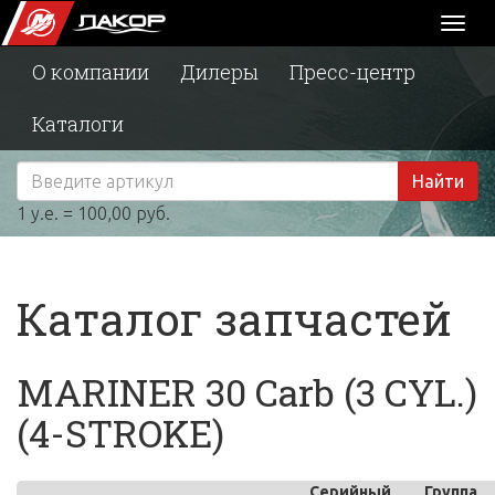
Toggl
naviga
О компании
Дилеры
Пресс-центр
Каталоги
Найти
1 у.е. = 100,00 руб.
Каталог запчастей
MARINER 30 Carb (3 CYL.)
(4-STROKE)
Серийный
Группа