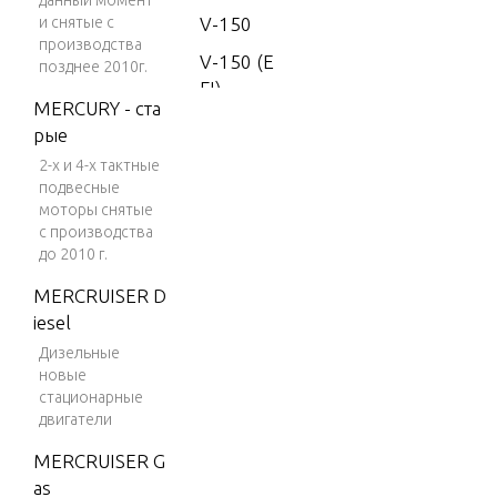
данный момент
и снятые с
V-150
производства
V-150 (E
позднее 2010г.
FI)
MERCURY - ста
V-150
рые
(MAG/EF
2-х и 4-х тактные
I)
подвесные
моторы снятые
V-150 D
с производства
FI (2.5L)
до 2010 г.
V-150 EF
MERCRUISER D
I (2.5L)
iesel
V-150 M
Дизельные
agnum
новые
стационарные
V-150 M
двигатели
arathon
MERCRUISER G
V-1500
as