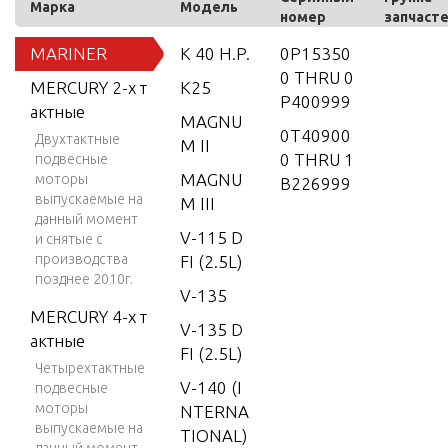
Марка
Модель
номер
запчаст
MARINER
K 40 H.P.
0P15350
0 THRU 0
MERCURY 2-х т
K25
P400999
актные
MAGNU
0T40900
Двухтактные
M II
0 THRU 1
подвесные
MAGNU
моторы
B226999
выпускаемые на
M III
данный момент
V-115 D
и снятые с
производства
FI (2.5L)
позднее 2010г.
V-135
MERCURY 4-х т
V-135 D
актные
FI (2.5L)
Четырехтактные
V-140 (I
подвесные
моторы
NTERNA
выпускаемые на
TIONAL)