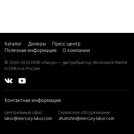
W25 (M)
W25 (M
L)
W30 (W/
MARAT
Каталог
Дилеры
Пресс-центр
HON)
Полезная информация
О компании
W40 (W/
MARAT
© 2000–2026 НПФ «Лакор» — дистрибьютор «Brunswick Marine
HON)
in EMEA» в России
W8 (M)
(W/Mara
thon)
Контактная информация
W8 (ML)
(W/Mara
Центральный офис
Сервисное обслуживание
thon)
lakor@mercury-lakor.com
JRumshin@mercury-lakor.com
W8 (SUL)