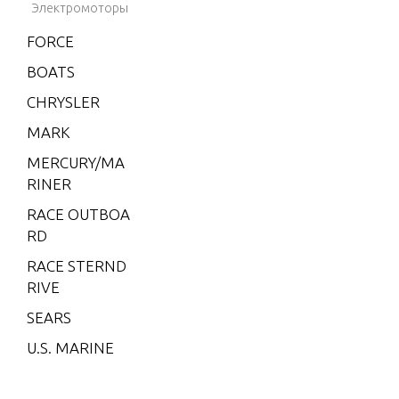
Электромоторы
V-200 (E
FORCE
FI)
BOATS
V-200
(MAG/EF
CHRYSLER
I)
MARK
V-200 EF
MERCURY/MA
I (2.5L)
RINER
V-220
RACE OUTBOA
W-48
RD
W-55
RACE STERND
RIVE
W15
SEARS
W15 (M)
U.S. MARINE
W15 (M
L)