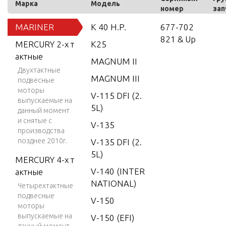
Марка
Модель
номер
зап
MARINER
K 40 H.P.
677-702
821 & Up
MERCURY 2-х т
K25
актные
MAGNUM II
Двухтактные
MAGNUM III
подвесные
моторы
V-115 DFI (2.
выпускаемые на
5L)
данный момент
и снятые с
V-135
производства
позднее 2010г.
V-135 DFI (2.
5L)
MERCURY 4-х т
V-140 (INTER
актные
NATIONAL)
Четырехтактные
подвесные
V-150
моторы
выпускаемые на
V-150 (EFI)