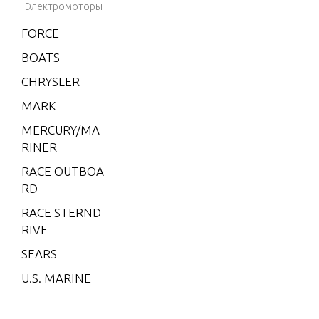
Электромоторы
W-55
FORCE
W15
BOATS
W15 (M)
CHRYSLER
W15 (ML)
MARK
W25 (M)
MERCURY/MA
W25 (ML)
RINER
W30 (W/MAR
RACE OUTBOA
ATHON)
RD
W40 (W/MAR
RACE STERND
ATHON)
RIVE
W8 (M)(W/Ma
SEARS
rathon)
U.S. MARINE
W8 (ML)(W/
Marathon)