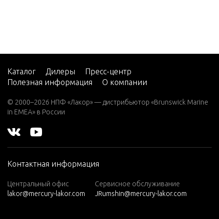
W8 (SUL)
(W/Marathon)
2 H.P. (EXPO
RT)
2 H.P. THRUS
Каталог
Дилеры
Пресс-центр
TER (EXPOR
Полезная информация
О компании
T)
© 2000–2026 НПФ «Лакор» — дистрибьютор «Brunswick Marine
2.5
in EMEA» в России
2.5 (4-STROK
E) Carb
2A
Контактная информация
2B
3
Центральный офис
Сервисное обслуживание
lakor@mercury-lakor.com
JRumshin@mercury-lakor.com
3.0L EFI MAR
ATHON