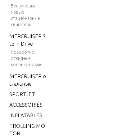
V-175 (SKI)
Бензиновые
новые
V-175 DFI (2.
стационарные
5L)
двигатели
V-175 EFI (2.
MERCRUISER S
5L)
tern Drive
Поворотно-
V-200
откидные
V-200 (2.5L)
колонки новые
1991 ONLY
MERCRUISER о
V-200 (EFI)
стальные
V-200 (MAG/
SPORTJET
EFI)
ACCESSORIES
V-200 EFI (2.
INFLATABLES
5L)
TROLLING MO
V-220
TOR
W-48