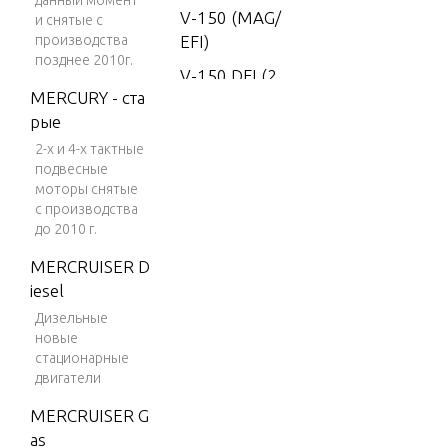
данный момент
V-150 (MAG/
и снятые с
производства
EFI)
позднее 2010г.
V-150 DFI (2.
MERCURY - ста
5L)
рые
V-150 EFI (2.
2-х и 4-х тактные
5L)
подвесные
моторы снятые
V-150 Magnu
с производства
m
до 2010 г.
V-150 Marath
MERCRUISER D
on
iesel
V-1500
Дизельные
новые
V-175
стационарные
V-175 (EFI)
двигатели
V-175 (MAG/
MERCRUISER G
EFI)
as