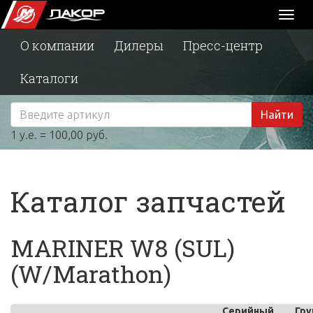
Toggl
naviga
О компании
Дилеры
Пресс-центр
Каталоги
Найти
1 у.е. = 100,00 руб.
Каталог запчастей
MARINER W8 (SUL)
(W/Marathon)
Серийный
Гру