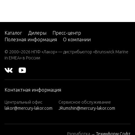
W8 (SUL)(W/
Marathon)
2 H.P. (EXP
ORT)
Каталог
Дилеры
Пресс-центр
2 H.P. THRU
Полезная информация
О компании
STER (EXPO
RT)
© 2000–2026 НПФ «Лакор» — дистрибьютор «Brunswick Marine
in EMEA» в России
2.5
2.5 (4-STRO
KE) Carb
2A
Контактная информация
2B
Центральный офис
Сервисное обслуживание
lakor@mercury-lakor.com
JRumshin@mercury-lakor.com
3
3.0L EFI MA
RATHON
Разработка →
Техинформ Софт