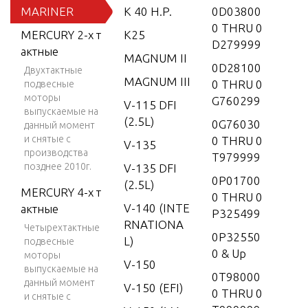
MARINER
K 40 H.P.
0D03800
0 THRU 0
MERCURY 2-х т
K25
D279999
актные
MAGNUM II
0D28100
Двухтактные
MAGNUM III
0 THRU 0
подвесные
моторы
G760299
V-115 DFI
выпускаемые на
(2.5L)
0G76030
данный момент
и снятые с
0 THRU 0
V-135
производства
T979999
позднее 2010г.
V-135 DFI
0P01700
(2.5L)
MERCURY 4-х т
0 THRU 0
V-140 (INTE
актные
P325499
RNATIONA
Четырехтактные
0P32550
L)
подвесные
0 & Up
моторы
V-150
выпускаемые на
0T98000
данный момент
V-150 (EFI)
0 THRU 0
и снятые с