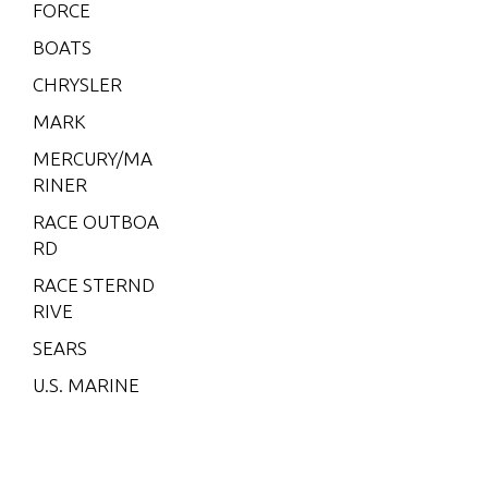
FORCE
W-55
BOATS
W15
CHRYSLER
W15 (M)
MARK
W15 (ML)
MERCURY/MA
W25 (M)
RINER
W25 (ML)
RACE OUTBOA
W30 (W/MA
RD
RATHON)
RACE STERND
W40 (W/MA
RIVE
RATHON)
SEARS
W8 (M)(W/
U.S. MARINE
Marathon)
W8 (ML)(W/
Marathon)