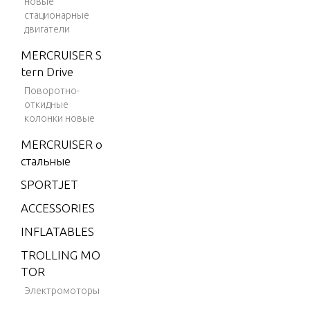
новые
V-175 (SKI)
стационарные
V-175 DFI
двигатели
(2.5L)
MERCRUISER S
V-175 EFI
tern Drive
(2.5L)
Поворотно-
откидные
V-200
колонки новые
V-200 (2.5L)
MERCRUISER о
1991 ONLY
стальные
V-200 (EFI)
SPORTJET
V-200 (MA
ACCESSORIES
G/EFI)
INFLATABLES
V-200 EFI
(2.5L)
TROLLING MO
TOR
V-220
Электромоторы
W-48