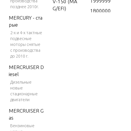
T999999
производства
V-150 (MA
позднее 2010г.
G/EFI)
1B00000
MERCURY - ста
1 & Up
V-150 DFI
рые
(2.5L)
9596000
2-х и 4-х тактные
THRU 97
V-150 EFI
подвесные
92199
(2.5L)
моторы снятые
с производства
9792200
V-150 Magn
до 2010 г.
THRU 0P
um
016999
MERCRUISER D
V-150 Marat
iesel
hon
Дизельные
V-1500
новые
стационарные
V-175
двигатели
V-175 (EFI)
MERCRUISER G
V-175 (MA
as
G/EFI)
Бензиновые