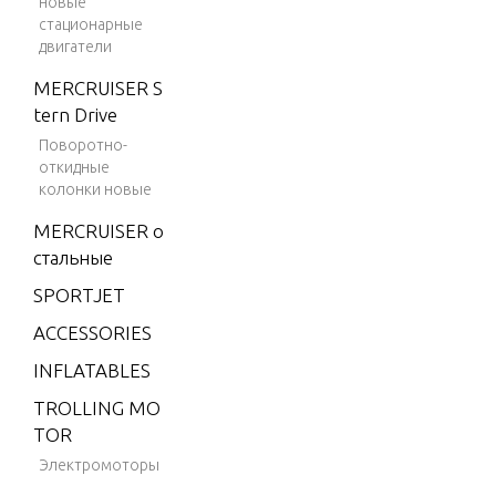
новые
m
стационарные
двигатели
V-150
Marath
MERCRUISER S
on
tern Drive
Поворотно-
V-1500
откидные
V-175
колонки новые
V-175
MERCRUISER о
(EFI)
стальные
V-175
SPORTJET
(MAG/
ACCESSORIES
EFI)
INFLATABLES
V-175
(SKI)
TROLLING MO
TOR
V-175
Электромоторы
DFI (2.