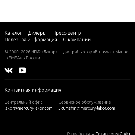
V-220
W-48
W-55
Каталог
Дилеры
Пресс-центр
Полезная информация
О компании
W15
W15
© 2000–2026 НПФ «Лакор» — дистрибьютор «Brunswick Marine
(M)
in EMEA» в России
W15
(ML)
W25
Контактная информация
(M)
W25
Центральный офис
Сервисное обслуживание
lakor@mercury-lakor.com
JRumshin@mercury-lakor.com
(ML)
W30
(W/MA
Разработка →
Техинформ Софт
RATHO