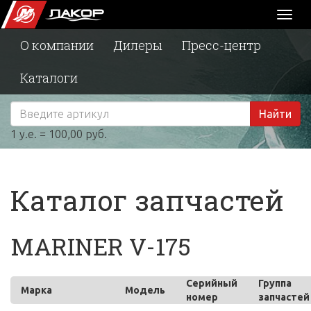
Toggl
naviga
О компании
Дилеры
Пресс-центр
Каталоги
Найти
1 у.е. = 100,00 руб.
Каталог запчастей
MARINER V-175
Серийный
Группа
Марка
Модель
номер
запчастей