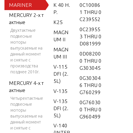
MARINER
K 40 H.
0C10086
P.
1 THRU 0
MERCURY 2-х т
C239552
актные
K25
0C23955
Двухтактные
MAGN
3 THRU 0
подвесные
UM II
моторы
D081999
выпускаемые на
MAGN
0D08200
данный момент
UM III
и снятые с
0 THRU 0
производства
V-115
G303045
позднее 2010г.
DFI (2.
0G30304
5L)
MERCURY 4-х т
6 THRU 0
актные
V-135
G760299
Четырехтактные
V-135
0G76030
подвесные
DFI (2.
0 THRU 0
моторы
5L)
выпускаемые на
G960499
данный момент
V-140
и снятые с
(INTER