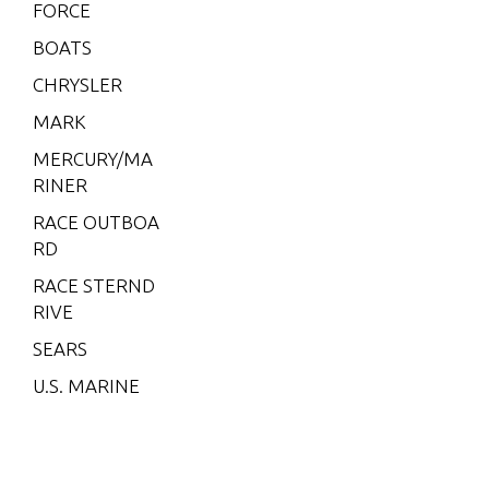
5L)
FORCE
V-175
BOATS
EFI (2.5
CHRYSLER
L)
MARK
V-200
MERCURY/MA
V-200
RINER
(2.5L) 1
991 O
RACE OUTBOA
NLY
RD
V-200
RACE STERND
(EFI)
RIVE
V-200
SEARS
(MAG/
U.S. MARINE
EFI)
V-200
EFI (2.5
L)