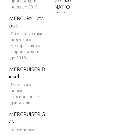
производства
NATIO
позднее 2010г.
NAL)
MERCURY - ста
V-150
рые
2-х и 4-х тактные
V-150
подвесные
(EFI)
моторы снятые
V-150
с производства
до 2010 г.
(MAG/
EFI)
MERCRUISER D
iesel
V-150
DFI (2.
Дизельные
новые
5L)
стационарные
V-150
двигатели
EFI (2.5
MERCRUISER G
L)
as
V-150
Бензиновые
Magnu