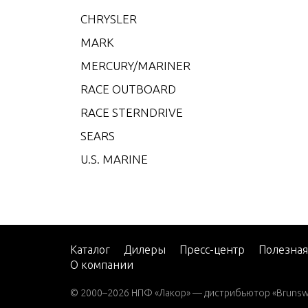
V-200
CHRYSLER
V-22
MARK
W-48
MERCURY/MARINER
W-55
RACE OUTBOARD
W15
RACE STERNDRIVE
W15 
SEARS
W15 
U.S. MARINE
W25 
W25 
W30 
W40 
Каталог
Дилеры
Пресс-центр
Полезна
О компании
W8 (M
W8 (M
© 2000–2026 НПФ «Лакор» — дистрибьютор «Brunswic