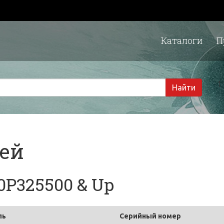
Каталоги
П
1 
Найти
тей
0P325500 & Up
ль
Серийный номер