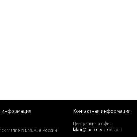
 EFI (2.5L)
0
(M)
(ML)
(M)
(ML)
(W/MARATHON)
(W/MARATHON)
я информация
Контактная информация
)(W/Marathon)
Центральный офис
lakor@mercury-lakor.com
L)(W/Marathon)
k Marine in EMEA» в России