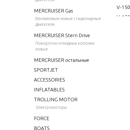
V-15
MERCRUISER Gas
V-150
Бензиновые новые стационарные
двигатели
V-15
MERCRUISER Stern Drive
V-17
Поворотно-откидные колонки
V-175
новые
V-175
MERCRUISER остальные
V-175
SPORTJET
V-175
ACCESSORIES
V-175
INFLATABLES
V-20
TROLLING MOTOR
V-200
Электромоторы
V-200
FORCE
V-200
BOATS