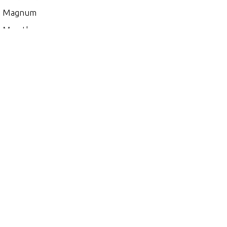
0 Magnum
 Marathon
00
5
 (EFI)
 (MAG/EFI)
 (SKI)
 DFI (2.5L)
 EFI (2.5L)
0
 (2.5L) 1991 ONLY
 (EFI)
 (MAG/EFI)