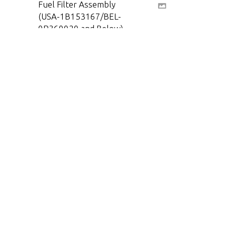
Fuel Filter Assembly
(USA-1B153167/BEL-
0P360020 and Below)
Fuel Filter Assembly
(USA-1B153168/BEL-
0P360021 and Up)
Fuel Tank Assembly
(3.2 Gallon)
Fuel Tank Assembly
(6.6 Gallon)
Gasket Set Componen
ts-Complete-Powerhe
ad and Lower Unit
Gear Housing(Drivesh
aft)(2.00:1 Gear Ratio)
Gear Housing, Propell