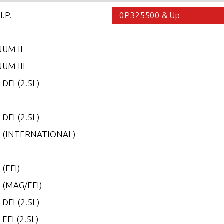
H.P.
0P325500 & Up
UM II
UM III
 DFI (2.5L)
5
 DFI (2.5L)
0 (INTERNATIONAL)
0
 (EFI)
 (MAG/EFI)
 DFI (2.5L)
 EFI (2.5L)