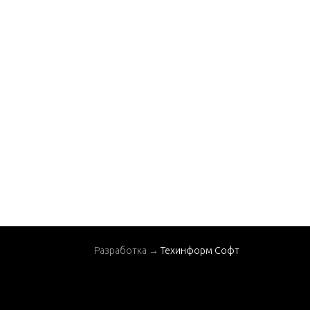
er Shaft - 2.00:1 Gear
Ratio
Lube Chart
Manual Starter
Remote Control Attac
hing Components
Service/Support Mate
rial
Swivel Bracket
Swivel Head and Steeri
ng Handle
Throttle and Shift Lin
kage(Side Shift)
Разработка →
Техинформ Софт
Throttle and Shift Lin
kage(Tiller Handle)