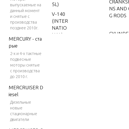
CRANKSH
5L)
выпускаемые на
NS AND
данный момент
V-140
G RODS
и снятые с
(INTER
производства
NATIO
позднее 2010г.
CYLINDE
NAL)
MERCURY - ста
D END C
V-150
рые
2-х и 4-х тактные
V-150
CYLIND
подвесные
(EFI)
моторы снятые
V-150
с производства
DRIVES
до 2010 г.
(MAG/
G AND E
EFI)
MERCRUISER D
E
iesel
V-150
DFI (2.
Дизельные
новые
5L)
DUAL EN
стационарные
SION KI
V-150
двигатели
EFI (2.5