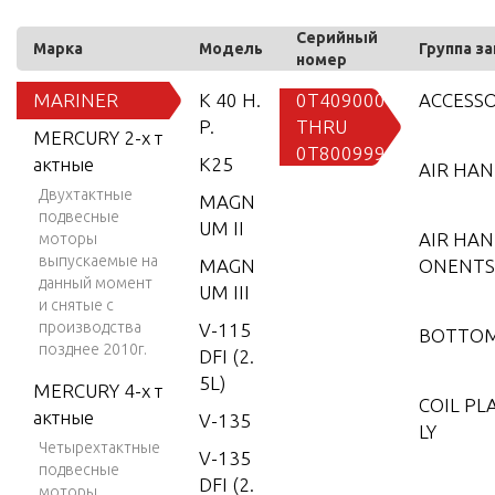
Серийный
Марка
Модель
Группа з
номер
MARINER
K 40 H.
0T409000
ACCESSO
P.
THRU
MERCURY 2-х т
0T800999
актные
K25
AIR HA
Двухтактные
MAGN
подвесные
UM II
AIR HA
моторы
выпускаемые на
MAGN
ONENTS
данный момент
UM III
и снятые с
производства
V-115
BOTTO
позднее 2010г.
DFI (2.
5L)
MERCURY 4-х т
COIL PL
актные
V-135
LY
Четырехтактные
V-135
подвесные
DFI (2.
моторы