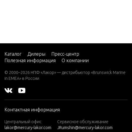
ATERIAL
V-200
EFI (2.5
L)
SPEEDO
UP SYS
V-220
W-48
STARTE
W-55
Каталог
Дилеры
Пресс-центр
NTRIFUG
Полезная информация
О компании
W15
W15
© 2000–2026 НПФ «Лакор» — дистрибьютор «Brunswick Marine
STARTE
(M)
in EMEA» в России
LENOID 
W15
DIX)
(ML)
W25
SWIVEL 
Контактная информация
(M)
D STEER
W25
Центральный офис
Сервисное обслуживание
lakor@mercury-lakor.com
JRumshin@mercury-lakor.com
(ML)