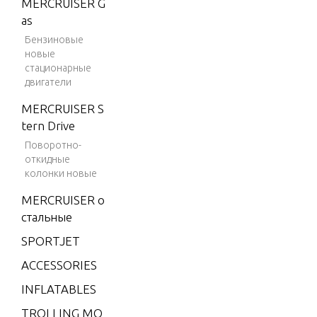
MERCRUISER G
L)
ELECTRI
as
SSEMBL
V-150
Бензиновые
Magnu
новые
m
стационарные
EXHAUS
двигатели
V-150
AND EX
Marath
MERCRUISER S
on
tern Drive
FLYWHE
Поворотно-
V-1500
TOR
откидные
V-175
колонки новые
V-175
FUEL SY
MERCRUISER о
(EFI)
стальные
V-175
SPORTJET
GEAR HO
(MAG/
ESHAFT
ACCESSORIES
EFI)
ROTATI
INFLATABLES
V-175
(SKI)
TROLLING MO