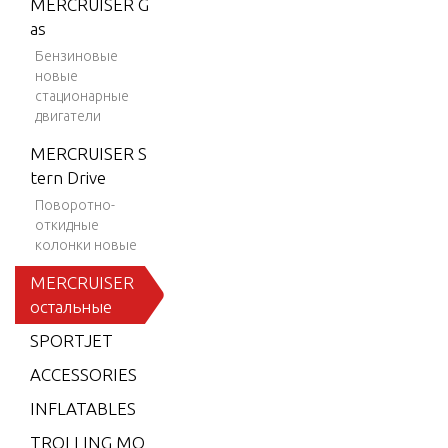
MERCRUISER G
BRAVO XZ ON
as
E
Бензиновые
CMD 1.7 MI 12
новые
0 I/L4
стационарные
двигатели
CMD 1.7 MS 1
MERCRUISER S
20 I/L4
tern Drive
CMD 2.8 EI 16
Поворотно-
5
откидные
колонки новые
CMD 2.8 EI 17
0
MERCRUISER
CMD 2.8 EI 20
остальные
0
SPORTJET
CMD 2.8 ES 16
ACCESSORIES
5
INFLATABLES
CMD 2.8 ES 17
TROLLING MO
0