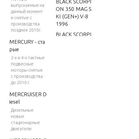
BLACK SCORPI
выпускаемые на
ON 350 MAG S
данный момент
KI (GEN+) V-8
и снятые с
1996
производства
позднее 2010г.
BLACK SCORPI
MERCURY - ста
ON 350 MAG S
рые
KI (GEN+) V-8
1997-2001
2-х и 4-х тактные
подвесные
BLACK SCORPI
моторы снятые
ON MX 6.2L M
с производства
PI
до 2010 г.
BLACK SCORPI
MERCRUISER D
ON MX 6.2L SK
iesel
I (GEN+) V-8 20
Дизельные
01-2002
новые
стационарные
BLACKHAWK 1
двигатели
994-1995