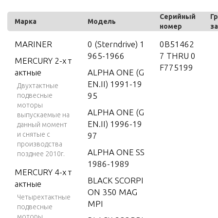
Серийный
Гр
Марка
Модель
номер
з
MARINER
0 (Sterndrive) 1
0B51462
965-1966
7 THRU 0
MERCURY 2-х т
F775199
актные
ALPHA ONE (G
EN.II) 1991-19
Двухтактные
95
подвесные
моторы
ALPHA ONE (G
выпускаемые на
EN.II) 1996-19
данный момент
и снятые с
97
производства
ALPHA ONE SS
позднее 2010г.
1986-1989
MERCURY 4-х т
BLACK SCORPI
актные
ON 350 MAG
Четырехтактные
MPI
подвесные
моторы