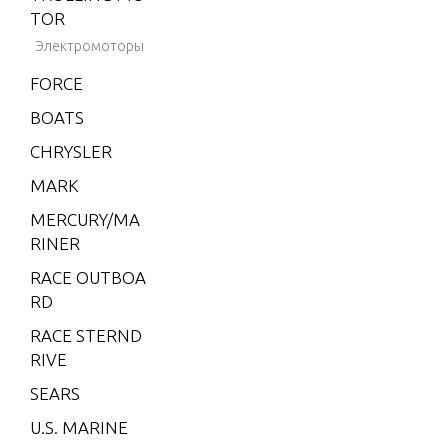
TOR
CMD 2.8 ES 20
Электромоторы
0
FORCE
CMD 4.2 EI 25
0
BOATS
CMD 4.2 EI 27
CHRYSLER
0
MARK
CMD 4.2 EI 30
MERCURY/MA
0
RINER
CMD 4.2 EI 30
RACE OUTBOA
0 VM 254 I/L6
RD
CMD 4.2 EI 32
RACE STERND
0
RIVE
CMD 4.2 ES 25
SEARS
0
U.S. MARINE
CMD 4.2 ES 27