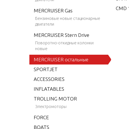
CMD 1
MERCRUISER Gas
CMD 1
Бензиновые новые стационарные
двигатели
CMD 2
MERCRUISER Stern Drive
CMD 2
Поворотно-откидные колонки
CMD 2
новые
CMD 2
MERCRUISER остальные
CMD 2
SPORTJET
CMD 2
ACCESSORIES
CMD 4
INFLATABLES
CMD 4
TROLLING MOTOR
CMD 4
Электромоторы
CMD 4
FORCE
CMD 4
BOATS