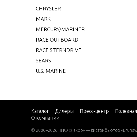
CMD 4
CHRYSLER
CMD 4
MARK
CMD 4
MERCURY/MARINER
CMD 4
RACE OUTBOARD
CMD 4
RACE STERNDRIVE
CMD 4
SEARS
CMD 4
U.S. MARINE
CMD 
CMD 
CMD Q
CMD Q
Каталог
Дилеры
Пресс-центр
Полезна
О компании
CMD Q
© 2000–2026 НПФ «Лакор» — дистрибьютор «Brunswic
CMD Q