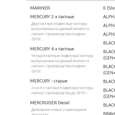
MARINER
0 (St
MERCURY 2-х тактные
ALPHA
Двухтактные подвесные моторы
ALPHA
выпускаемые на данный момент и
ALPH
снятые с производства позднее
2010г.
BLAC
MERCURY 4-х тактные
BLAC
Четырехтактные подвесные моторы
(GEN+
выпускаемые на данный момент и
снятые с производства позднее
BLAC
2010г.
(GEN+
MERCURY - старые
BLAC
2-х и 4-х тактные подвесные моторы
BLACK
снятые с производства до 2010 г.
(GEN+
MERCRUISER Diesel
BLAC
Дизельные новые стационарные
BRAV
двигатели