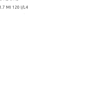
.7 MI 120 I/L4
.7 MS 120 I/L4
.8 EI 165
.8 EI 170
.8 EI 200
.8 ES 165
.8 ES 170
.8 ES 200
.2 EI 250
.2 EI 270
.2 EI 300
.2 EI 300 VM 254 I/L6
.2 EI 320