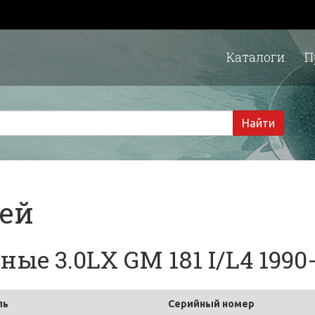
Каталоги
П
1 
Найти
тей
е 3.0LX GM 181 I/L4 1990-
ль
Серийный номер