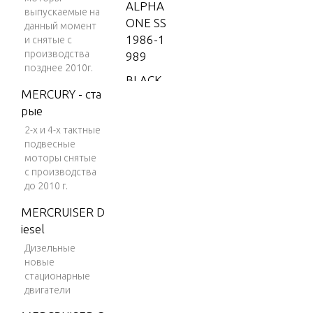
ALPHA
выпускаемые на
ONE SS
данный момент
1986-1
и снятые с
производства
989
позднее 2010г.
BLACK
MERCURY - ста
SCORP
рые
ION 35
0 MAG
2-х и 4-х тактные
подвесные
MPI
моторы снятые
BLACK
с производства
до 2010 г.
SCORP
ION 35
MERCRUISER D
0 MAG
iesel
SKI (GE
Дизельные
N+) V-8
новые
1996
стационарные
двигатели
BLACK
SCORP