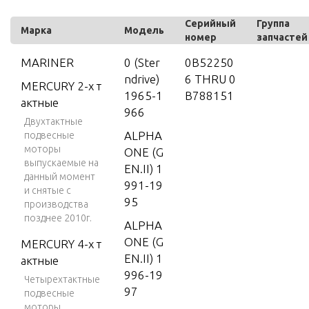
Серийный
Группа
Марка
Модель
номер
запчастей
MARINER
0 (Ster
0B52250
ndrive)
6 THRU 0
MERCURY 2-х т
1965-1
B788151
актные
966
Двухтактные
ALPHA
подвесные
моторы
ONE (G
выпускаемые на
EN.II) 1
данный момент
991-19
и снятые с
95
производства
позднее 2010г.
ALPHA
ONE (G
MERCURY 4-х т
EN.II) 1
актные
996-19
Четырехтактные
97
подвесные
моторы