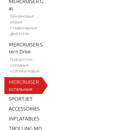
MERCRUISER G
ION 35
as
0 MAG
Бензиновые
SKI (GE
новые
N+) V-8
стационарные
двигатели
1997-2
001
MERCRUISER S
BLACK
tern Drive
SCORP
Поворотно-
ION M
откидные
колонки новые
X 6.2L
MPI
MERCRUISER
остальные
BLACK
SCORP
SPORTJET
ION M
ACCESSORIES
X 6.2L
SKI (GE
INFLATABLES
N+) V-8
TROLLING MO