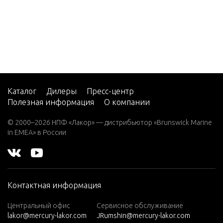
5
CMD 2.
8 EI 17
0
CMD 2.
8 EI 20
0
Каталог
Дилеры
Пресс-центр
Полезная информация
О компании
CMD 2.
8 ES 16
© 2000–2026 НПФ «Лакор» — дистрибьютор «Brunswick Marine
5
in EMEA» в России
CMD 2.
8 ES 17
0
Контактная информация
CMD 2.
8 ES 20
Центральный офис
Сервисное обслуживание
0
lakor@mercury-lakor.com
JRumshin@mercury-lakor.com