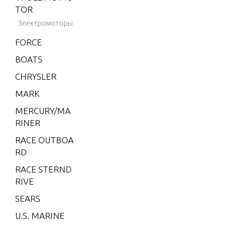
2001-2
TOR
002
Электромоторы
BLACK
FORCE
HAWK
1994-1
BOATS
995
CHRYSLER
BRAVO
MARK
XZ ON
E
MERCURY/MA
RINER
CMD 1.
7 MI 1
RACE OUTBOA
20 I/L4
RD
CMD 1.
RACE STERND
7 MS 1
RIVE
20 I/L4
SEARS
CMD 2.
U.S. MARINE
8 EI 16