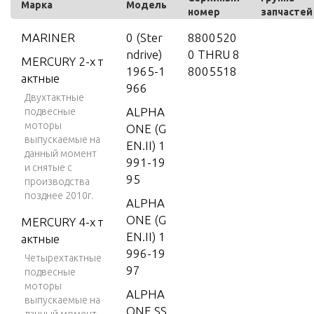
Марка
Модель
номер
запчастей
MARINER
0 (Ster
8800520
ndrive)
0 THRU 8
MERCURY 2-х т
1965-1
8005518
актные
966
Двухтактные
ALPHA
подвесные
моторы
ONE (G
выпускаемые на
EN.II) 1
данный момент
991-19
и снятые с
95
производства
позднее 2010г.
ALPHA
ONE (G
MERCURY 4-х т
EN.II) 1
актные
996-19
Четырехтактные
97
подвесные
моторы
ALPHA
выпускаемые на
ONE SS