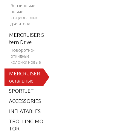
0 MAG
Бензиновые
SKI (GE
новые
N+) V-8
стационарные
двигатели
1997-2
001
MERCRUISER S
BLACK
tern Drive
SCORP
Поворотно-
ION M
откидные
колонки новые
X 6.2L
MPI
MERCRUISER
остальные
BLACK
SCORP
SPORTJET
ION M
ACCESSORIES
X 6.2L
SKI (GE
INFLATABLES
N+) V-8
TROLLING MO
2001-2
TOR
002