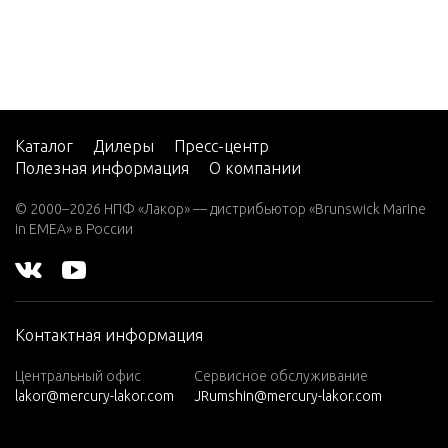
CMD
2.8 EI
170
CMD 2.
8 EI 20
0
Каталог
Дилеры
Пресс-центр
Полезная информация
О компании
CMD 2.
8 ES 16
© 2000–2026 НПФ «Лакор» — дистрибьютор «Brunswick Marine
5
in EMEA» в России
CMD 2.
8 ES 17
0
Контактная информация
CMD 2.
8 ES 20
Центральный офис
Сервисное обслуживание
0
lakor@mercury-lakor.com
JRumshin@mercury-lakor.com
CMD 4.
2 EI 25