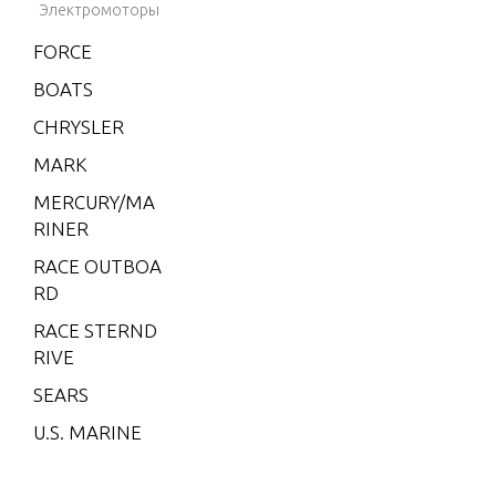
Электромоторы
BLACK
FORCE
HAWK
1994-1
BOATS
995
CHRYSLER
BRAVO
MARK
XZ ON
E
MERCURY/MA
RINER
CMD 1.
7 MI 1
RACE OUTBOA
20 I/L4
RD
CMD 1.
RACE STERND
7 MS 1
RIVE
20 I/L4
SEARS
CMD 2.
U.S. MARINE
8 EI 16
5