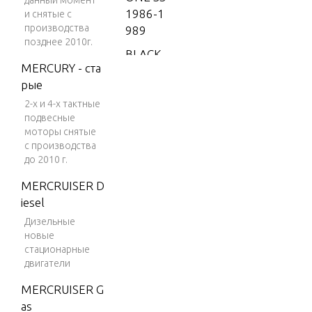
данный момент
1986-1
и снятые с
производства
989
позднее 2010г.
BLACK
MERCURY - ста
SCORP
рые
ION 35
0 MAG
2-х и 4-х тактные
подвесные
MPI
моторы снятые
BLACK
с производства
до 2010 г.
SCORP
ION 35
MERCRUISER D
0 MAG
iesel
SKI (GE
Дизельные
N+) V-8
новые
1996
стационарные
двигатели
BLACK
SCORP
MERCRUISER G
ION 35
as