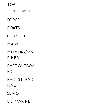
2001-2
TOR
002
Электромоторы
BLACK
FORCE
HAWK
1994-1
BOATS
995
CHRYSLER
BRAVO
MARK
XZ ON
E
MERCURY/MA
RINER
CMD 1.
7 MI 1
RACE OUTBOA
20 I/L4
RD
CMD 1.
RACE STERND
7 MS 1
RIVE
20 I/L4
SEARS
CMD 2.
U.S. MARINE
8 EI 16