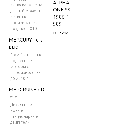
ALPHA
выпускаемые на
ONE SS
данный момент
1986-1
и снятые с
производства
989
позднее 2010г.
BLACK
MERCURY - ста
SCORP
рые
ION 35
0 MAG
2-х и 4-х тактные
подвесные
MPI
моторы снятые
BLACK
с производства
до 2010 г.
SCORP
ION 35
MERCRUISER D
0 MAG
iesel
SKI (GE
Дизельные
N+) V-8
новые
1996
стационарные
двигатели
BLACK
SCORP