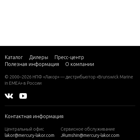
5
CMD 2.
8 EI 17
0
CMD 2.
8 EI 20
0
Каталог
Дилеры
Пресс-центр
Полезная информация
О компании
CMD 2.
8 ES 16
© 2000–2026 НПФ «Лакор» — дистрибьютор «Brunswick Marine
5
in EMEA» в России
CMD 2.
8 ES 17
0
Контактная информация
CMD 2.
8 ES 20
Центральный офис
Сервисное обслуживание
0
lakor@mercury-lakor.com
JRumshin@mercury-lakor.com