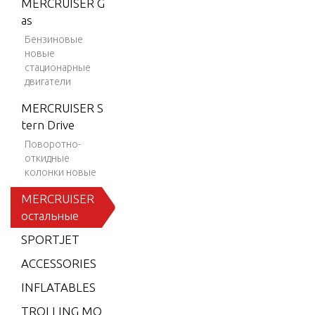
MERCRUISER G
ION 35
as
0 MAG
Бензиновые
SKI (GE
новые
N+) V-8
стационарные
двигатели
1997-2
001
MERCRUISER S
BLACK
tern Drive
SCORP
Поворотно-
ION M
откидные
колонки новые
X 6.2L
MPI
MERCRUISER
остальные
BLACK
SCORP
SPORTJET
ION M
ACCESSORIES
X 6.2L
SKI (GE
INFLATABLES
N+) V-8
TROLLING MO