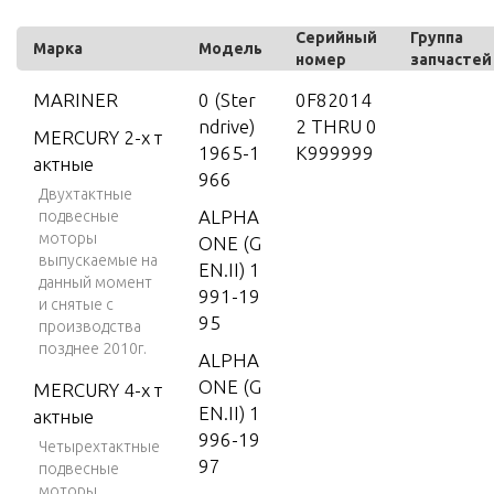
Серийный
Группа
Марка
Модель
номер
запчастей
MARINER
0 (Ster
0F82014
ndrive)
2 THRU 0
MERCURY 2-х т
1965-1
K999999
актные
966
Двухтактные
ALPHA
подвесные
моторы
ONE (G
выпускаемые на
EN.II) 1
данный момент
991-19
и снятые с
95
производства
позднее 2010г.
ALPHA
ONE (G
MERCURY 4-х т
EN.II) 1
актные
996-19
Четырехтактные
97
подвесные
моторы