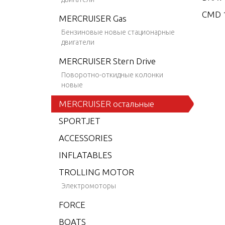
CMD 1
MERCRUISER Gas
CMD 1
Бензиновые новые стационарные
двигатели
CMD 2
MERCRUISER Stern Drive
CMD 2
Поворотно-откидные колонки
CMD 2
новые
CMD 2
MERCRUISER остальные
CMD 2
SPORTJET
CMD 2
ACCESSORIES
CMD 4
INFLATABLES
CMD 4
TROLLING MOTOR
CMD 4
Электромоторы
CMD 4
FORCE
CMD 4
BOATS