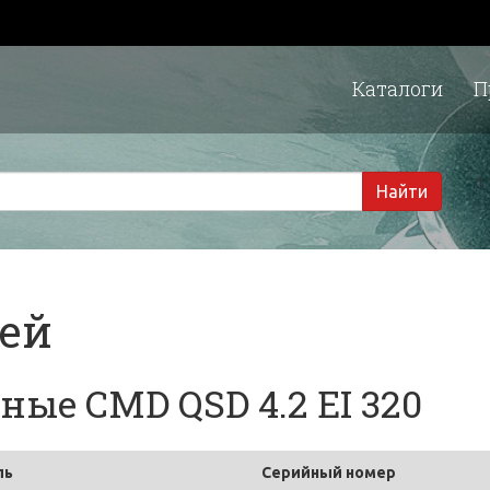
Каталоги
П
1 
Найти
тей
ые CMD QSD 4.2 EI 320
ль
Серийный номер