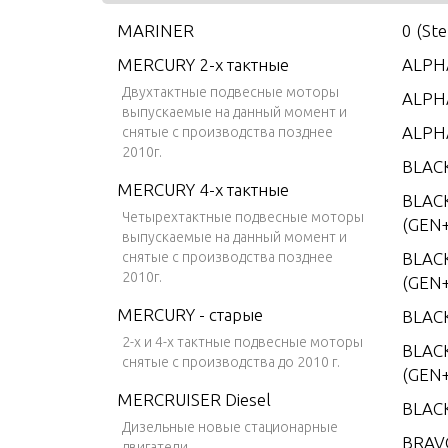
MARINER
0 (St
MERCURY 2-х тактные
ALPHA
Двухтактные подвесные моторы
ALPHA
выпускаемые на данный момент и
ALPH
снятые с производства позднее
2010г.
BLAC
MERCURY 4-х тактные
BLAC
Четырехтактные подвесные моторы
(GEN+
выпускаемые на данный момент и
снятые с производства позднее
BLAC
2010г.
(GEN+
MERCURY - старые
BLAC
2-х и 4-х тактные подвесные моторы
BLACK
снятые с производства до 2010 г.
(GEN+
MERCRUISER Diesel
BLAC
Дизельные новые стационарные
BRAV
двигатели