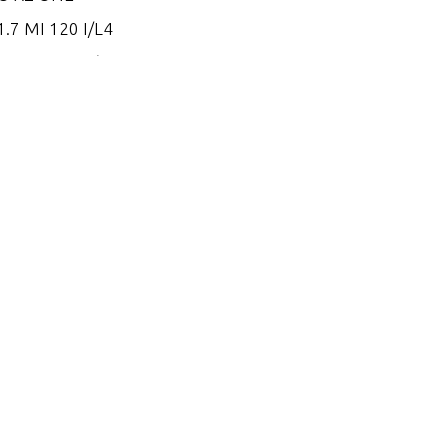
.7 MI 120 I/L4
.7 MS 120 I/L4
.8 EI 165
.8 EI 170
.8 EI 200
.8 ES 165
.8 ES 170
.8 ES 200
.2 EI 250
.2 EI 270
.2 EI 300
.2 EI 300 VM 254 I/L6
.2 EI 320