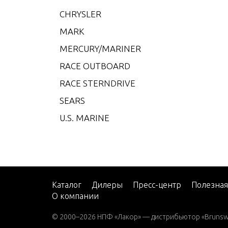
CMD 4
CHRYSLER
CMD 4
MARK
CMD 4
MERCURY/MARINER
CMD 4
RACE OUTBOARD
CMD 4
RACE STERNDRIVE
CMD 4
SEARS
CMD 4
U.S. MARINE
CMD 
CMD 
CMD Q
CMD Q
Каталог
Дилеры
Пресс-центр
Полезна
О компании
CMD Q
© 2000–2026 НПФ «Лакор» — дистрибьютор «Brunswic
CMD Q