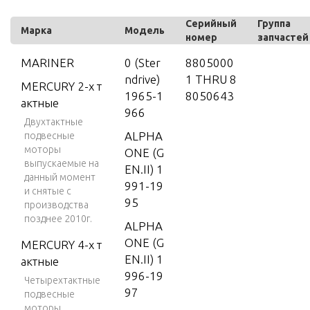
Серийный
Группа
Марка
Модель
номер
запчастей
MARINER
0 (Ster
8805000
ndrive)
1 THRU 8
MERCURY 2-х т
1965-1
8050643
актные
966
Двухтактные
ALPHA
подвесные
моторы
ONE (G
выпускаемые на
EN.II) 1
данный момент
991-19
и снятые с
95
производства
позднее 2010г.
ALPHA
ONE (G
MERCURY 4-х т
EN.II) 1
актные
996-19
Четырехтактные
97
подвесные
моторы