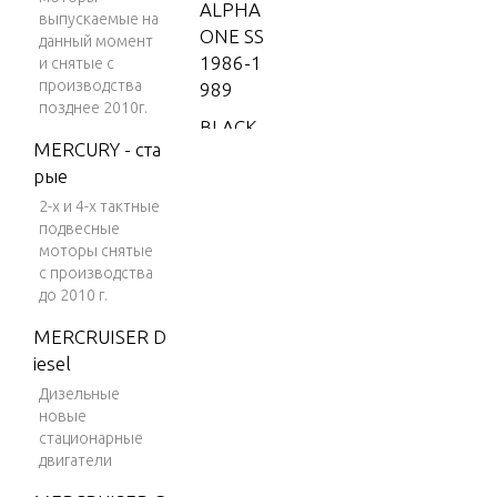
ALPHA
выпускаемые на
ONE SS
данный момент
1986-1
и снятые с
производства
989
позднее 2010г.
BLACK
MERCURY - ста
SCORP
рые
ION 35
0 MAG
2-х и 4-х тактные
подвесные
MPI
моторы снятые
BLACK
с производства
до 2010 г.
SCORP
ION 35
MERCRUISER D
0 MAG
iesel
SKI (GE
Дизельные
N+) V-8
новые
1996
стационарные
двигатели
BLACK
SCORP