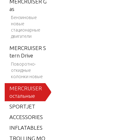
MERCRUISER G
ION 35
as
0 MAG
Бензиновые
SKI (GE
новые
N+) V-8
стационарные
двигатели
1997-2
001
MERCRUISER S
BLACK
tern Drive
SCORP
Поворотно-
ION M
откидные
колонки новые
X 6.2L
MPI
MERCRUISER
остальные
BLACK
SCORP
SPORTJET
ION M
ACCESSORIES
X 6.2L
SKI (GE
INFLATABLES
N+) V-8
TROLLING MO