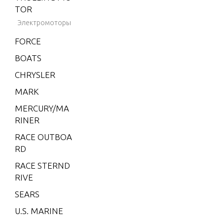
2001-2
TOR
002
Электромоторы
BLACK
FORCE
HAWK
1994-1
BOATS
995
CHRYSLER
BRAVO
MARK
XZ ON
E
MERCURY/MA
RINER
CMD 1.
7 MI 1
RACE OUTBOA
20 I/L4
RD
CMD 1.
RACE STERND
7 MS 1
RIVE
20 I/L4
SEARS
CMD 2.
U.S. MARINE
8 EI 16