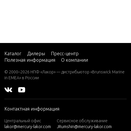
5
CMD 2.
8 EI 17
0
CMD 2.
8 EI 20
0
Каталог
Дилеры
Пресс-центр
Полезная информация
О компании
CMD 2.
8 ES 16
© 2000–2026 НПФ «Лакор» — дистрибьютор «Brunswick Marine
5
in EMEA» в России
CMD 2.
8 ES 17
0
Контактная информация
CMD 2.
8 ES 20
Центральный офис
Сервисное обслуживание
0
lakor@mercury-lakor.com
JRumshin@mercury-lakor.com