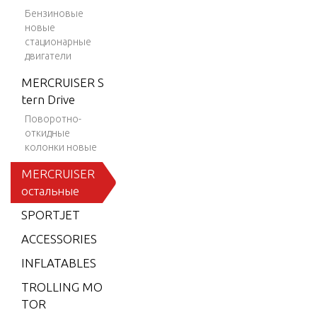
0 MAG
Бензиновые
SKI (GE
новые
N+) V-8
стационарные
двигатели
1997-2
001
MERCRUISER S
BLACK
tern Drive
SCORP
Поворотно-
ION M
откидные
колонки новые
X 6.2L
MPI
MERCRUISER
остальные
BLACK
SCORP
SPORTJET
ION M
ACCESSORIES
X 6.2L
SKI (GE
INFLATABLES
N+) V-8
TROLLING MO
2001-2
TOR
002