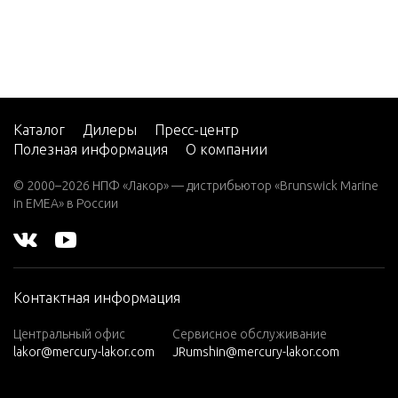
CMD 2.
8 EI 17
0
CMD 2.
8 EI 20
0
Каталог
Дилеры
Пресс-центр
Полезная информация
О компании
CMD 2.
8 ES 16
© 2000–2026 НПФ «Лакор» — дистрибьютор «Brunswick Marine
5
in EMEA» в России
CMD 2.
8 ES 17
0
Контактная информация
CMD 2.
8 ES 20
Центральный офис
Сервисное обслуживание
0
lakor@mercury-lakor.com
JRumshin@mercury-lakor.com
CMD 4.
2 EI 25