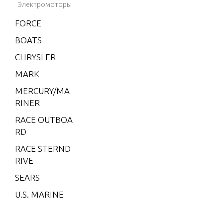
Электромоторы
BLACK
FORCE
HAWK
1994-1
BOATS
995
CHRYSLER
BRAVO
MARK
XZ ON
E
MERCURY/MA
RINER
CMD 1.
7 MI 1
RACE OUTBOA
20 I/L4
RD
CMD 1.
RACE STERND
7 MS 1
RIVE
20 I/L4
SEARS
CMD 2.
U.S. MARINE
8 EI 16
5