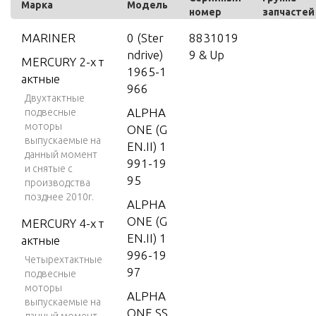
Марка
Модель
номер
запчастей
MARINER
0 (Ster
8831019
ndrive)
9 & Up
MERCURY 2-х т
1965-1
актные
966
Двухтактные
ALPHA
подвесные
моторы
ONE (G
выпускаемые на
EN.II) 1
данный момент
991-19
и снятые с
95
производства
позднее 2010г.
ALPHA
ONE (G
MERCURY 4-х т
EN.II) 1
актные
996-19
Четырехтактные
97
подвесные
моторы
ALPHA
выпускаемые на
ONE SS