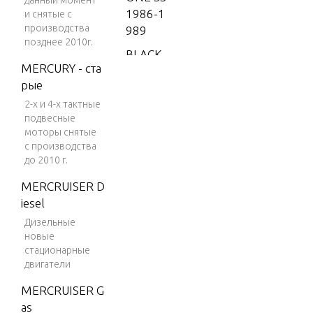
данный момент
1986-1
и снятые с
производства
989
позднее 2010г.
BLACK
MERCURY - ста
SCORP
рые
ION 35
0 MAG
2-х и 4-х тактные
подвесные
MPI
моторы снятые
BLACK
с производства
до 2010 г.
SCORP
ION 35
MERCRUISER D
0 MAG
iesel
SKI (GE
Дизельные
N+) V-8
новые
1996
стационарные
двигатели
BLACK
SCORP
MERCRUISER G
ION 35
as