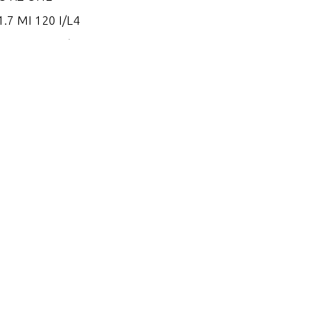
.7 MI 120 I/L4
.7 MS 120 I/L4
.8 EI 165
.8 EI 170
.8 EI 200
.8 ES 165
.8 ES 170
.8 ES 200
.2 EI 250
.2 EI 270
.2 EI 300
.2 EI 300 VM 254 I/L6
.2 EI 320