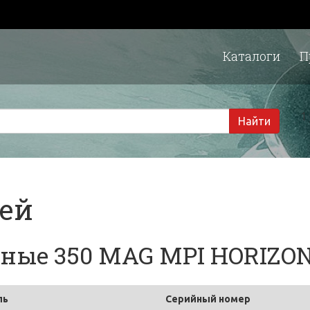
Каталоги
П
1 
Найти
тей
ные 350 MAG MPI HORIZO
ль
Серийный номер