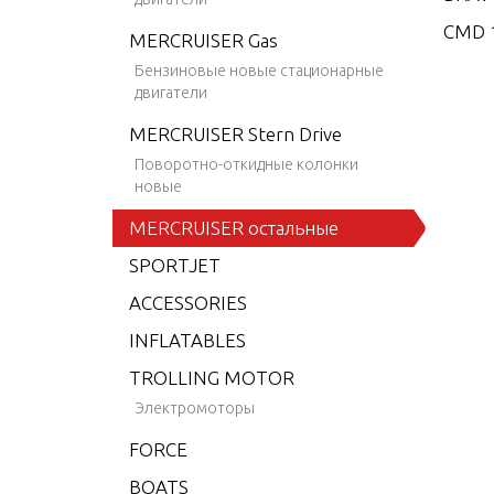
CMD 1
MERCRUISER Gas
CMD 1
Бензиновые новые стационарные
двигатели
CMD 2
MERCRUISER Stern Drive
CMD 2
Поворотно-откидные колонки
CMD 2
новые
CMD 2
MERCRUISER остальные
CMD 2
SPORTJET
CMD 2
ACCESSORIES
CMD 4
INFLATABLES
CMD 4
TROLLING MOTOR
CMD 4
Электромоторы
CMD 4
FORCE
CMD 4
BOATS