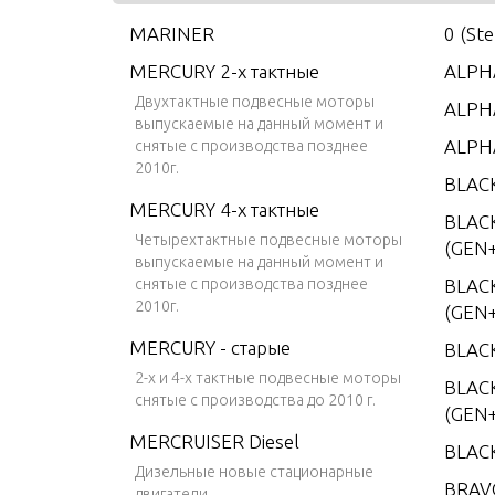
MARINER
0 (St
MERCURY 2-х тактные
ALPHA
Двухтактные подвесные моторы
ALPHA
выпускаемые на данный момент и
ALPH
снятые с производства позднее
2010г.
BLAC
MERCURY 4-х тактные
BLAC
Четырехтактные подвесные моторы
(GEN+
выпускаемые на данный момент и
снятые с производства позднее
BLAC
2010г.
(GEN+
MERCURY - старые
BLAC
2-х и 4-х тактные подвесные моторы
BLACK
снятые с производства до 2010 г.
(GEN+
MERCRUISER Diesel
BLAC
Дизельные новые стационарные
BRAV
двигатели