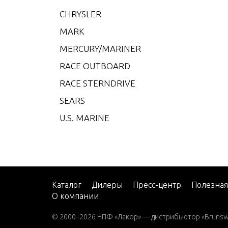
CMD 4
CHRYSLER
CMD 4
MARK
CMD 4
MERCURY/MARINER
CMD 4
RACE OUTBOARD
CMD 4
RACE STERNDRIVE
CMD 4
SEARS
CMD 4
U.S. MARINE
CMD 
CMD 
CMD Q
CMD Q
Каталог
Дилеры
Пресс-центр
Полезна
О компании
CMD Q
© 2000–2026 НПФ «Лакор» — дистрибьютор «Brunswic
CMD Q