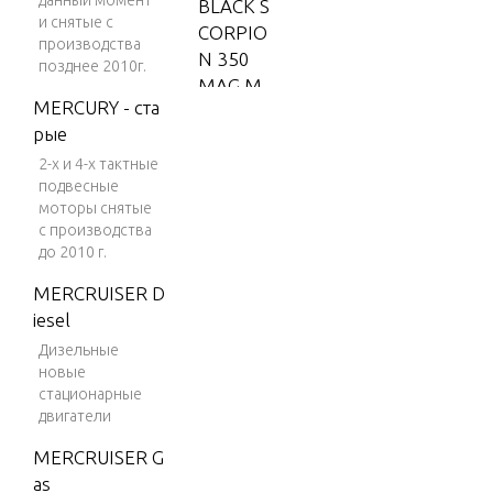
данный момент
BLACK S
и снятые с
CORPIO
производства
N 350
позднее 2010г.
MAG M
MERCURY - ста
PI
рые
BLACK S
2-х и 4-х тактные
CORPIO
подвесные
N 350
моторы снятые
MAG SK
с производства
до 2010 г.
I (GEN+)
V-8 199
MERCRUISER D
6
iesel
BLACK S
Дизельные
CORPIO
новые
стационарные
N 350
двигатели
MAG SK
I (GEN+)
MERCRUISER G
V-8 199
as