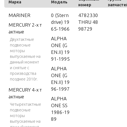
Марка
Модель
номер
запчасте
MARINER
0 (Stern
4782330
drive) 19
THRU 48
MERCURY 2-х т
65-1966
98729
актные
ALPHA
Двухтактные
ONE (G
подвесные
моторы
EN.II) 19
выпускаемые на
91-1995
данный момент
и снятые с
ALPHA
производства
ONE (G
позднее 2010г.
EN.II) 19
96-1997
MERCURY 4-х т
актные
ALPHA
Четырехтактные
ONE SS
подвесные
1986-19
моторы
89
выпускаемые на