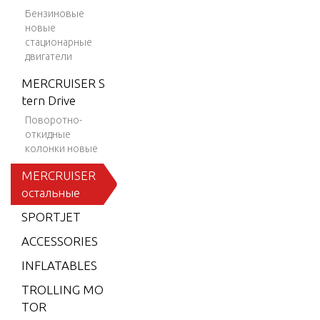
7-2001
Бензиновые
новые
BLACK S
стационарные
CORPIO
двигатели
N MX 6.
2L MPI
MERCRUISER S
tern Drive
BLACK S
Поворотно-
CORPIO
откидные
N MX 6.
колонки новые
2L SKI
MERCRUISER
(GEN+)
остальные
V-8 200
1-2002
SPORTJET
BLACKH
ACCESSORIES
AWK 19
INFLATABLES
94-1995
TROLLING MO
BRAVO
TOR
XZ ONE