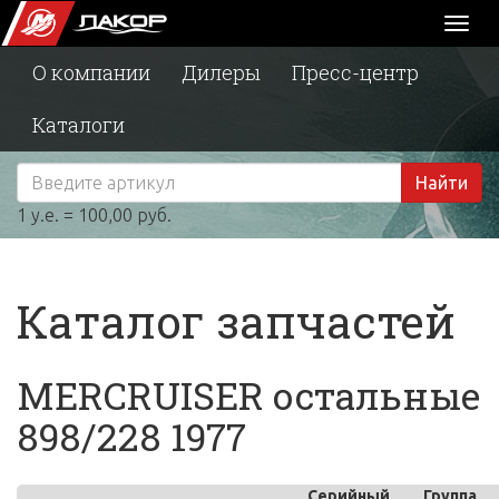
Toggl
naviga
О компании
Дилеры
Пресс-центр
Каталоги
Найти
1 у.е. = 100,00 руб.
Каталог запчастей
MERCRUISER остальные
898/228 1977
Серийный
Группа