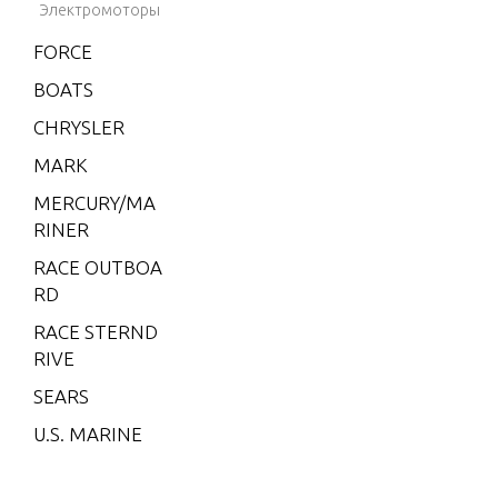
Электромоторы
CMD 1.7
MI 120
FORCE
I/L4
BOATS
CMD 1.7
CHRYSLER
MS 120
MARK
I/L4
MERCURY/MA
CMD 2.8
RINER
EI 165
RACE OUTBOA
CMD 2.8
RD
EI 170
RACE STERND
CMD 2.8
RIVE
EI 200
SEARS
CMD 2.8
ES 165
U.S. MARINE
CMD 2.8
ES 170