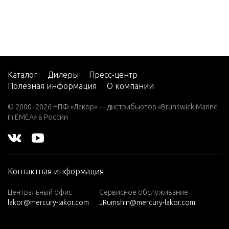
CMD 2.8
ES 200
CMD 4.2
EI 250
CMD 4.2
Каталог
Дилеры
Пресс-центр
EI 270
Полезная информация
О компании
CMD 4.2
© 2000–2026 НПФ «Лакор» — дистрибьютор «Brunswick Marine
EI 300
in EMEA» в России
CMD 4.2
EI 300 V
M 254 I/
L6
Контактная информация
CMD 4.2
Центральный офис
Сервисное обслуживание
EI 320
lakor@mercury-lakor.com
JRumshin@mercury-lakor.com
CMD 4.2
ES 250