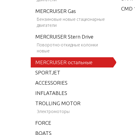
CMD 1
MERCRUISER Gas
CMD 1
Бензиновые новые стационарные
двигатели
CMD 2
MERCRUISER Stern Drive
CMD 2
Поворотно-откидные колонки
CMD 2
новые
CMD 2
MERCRUISER остальные
CMD 2
SPORTJET
CMD 2
ACCESSORIES
CMD 4
INFLATABLES
CMD 4
TROLLING MOTOR
CMD 4
Электромоторы
CMD 4
FORCE
CMD 4
BOATS