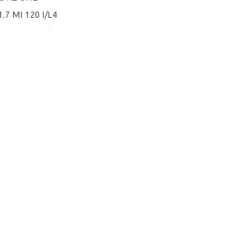
.7 MI 120 I/L4
.7 MS 120 I/L4
.8 EI 165
.8 EI 170
.8 EI 200
.8 ES 165
.8 ES 170
.8 ES 200
.2 EI 250
.2 EI 270
.2 EI 300
.2 EI 300 VM 254 I/L6
.2 EI 320