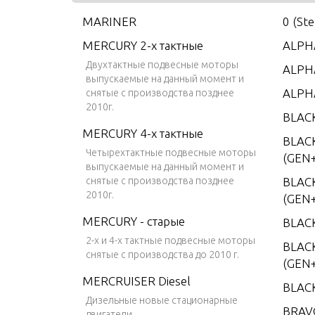
MARINER
0 (St
MERCURY 2-х тактные
ALPHA
Двухтактные подвесные моторы
ALPHA
выпускаемые на данный момент и
ALPH
снятые с производства позднее
2010г.
BLAC
MERCURY 4-х тактные
BLAC
Четырехтактные подвесные моторы
(GEN+
выпускаемые на данный момент и
снятые с производства позднее
BLAC
2010г.
(GEN+
MERCURY - старые
BLAC
2-х и 4-х тактные подвесные моторы
BLACK
снятые с производства до 2010 г.
(GEN+
MERCRUISER Diesel
BLAC
Дизельные новые стационарные
BRAV
двигатели