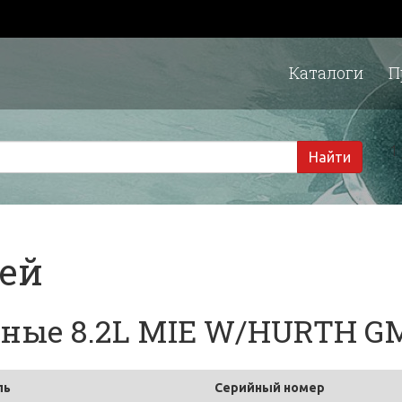
Каталоги
П
1 
Найти
тей
ые 8.2L MIE W/HURTH GM 
ль
Серийный номер