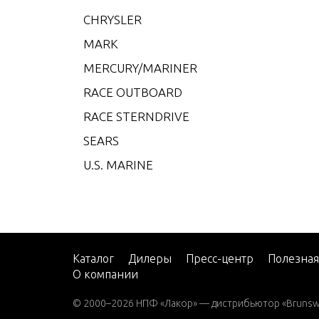
CMD 4
CHRYSLER
CMD 4
MARK
CMD 4
MERCURY/MARINER
CMD 4
RACE OUTBOARD
CMD 4
RACE STERNDRIVE
CMD 4
SEARS
CMD 4
U.S. MARINE
CMD 
CMD 
CMD Q
CMD Q
Каталог
Дилеры
Пресс-центр
Полезна
О компании
CMD Q
© 2000–2026 НПФ «Лакор» — дистрибьютор «Brunswic
CMD Q