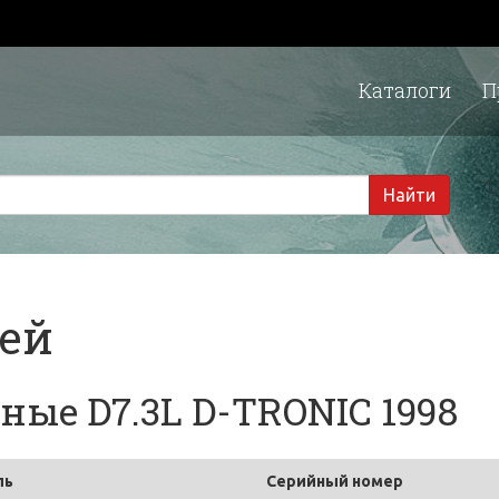
Каталоги
П
1 
Найти
тей
ые D7.3L D-TRONIC 1998
ль
Серийный номер