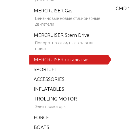
CMD 1
MERCRUISER Gas
CMD 1
Бензиновые новые стационарные
двигатели
CMD 2
MERCRUISER Stern Drive
CMD 2
Поворотно-откидные колонки
CMD 2
новые
CMD 2
MERCRUISER остальные
CMD 2
SPORTJET
CMD 2
ACCESSORIES
CMD 4
INFLATABLES
CMD 4
TROLLING MOTOR
CMD 4
Электромоторы
CMD 4
FORCE
CMD 4
BOATS