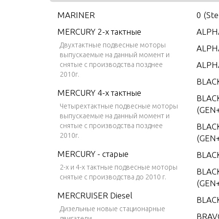
MARINER
0 (St
MERCURY 2-х тактные
ALPHA
Двухтактные подвесные моторы
ALPHA
выпускаемые на данный момент и
ALPH
снятые с производства позднее
2010г.
BLAC
MERCURY 4-х тактные
BLAC
Четырехтактные подвесные моторы
(GEN+
выпускаемые на данный момент и
снятые с производства позднее
BLAC
2010г.
(GEN+
MERCURY - старые
BLAC
2-х и 4-х тактные подвесные моторы
BLACK
снятые с производства до 2010 г.
(GEN+
MERCRUISER Diesel
BLAC
Дизельные новые стационарные
BRAV
двигатели