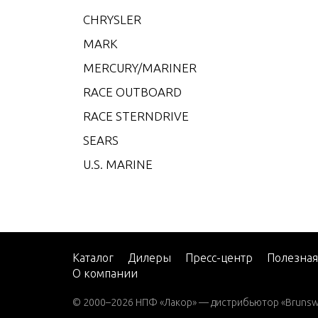
CMD 4
CHRYSLER
CMD 4
MARK
CMD 4
MERCURY/MARINER
CMD 4
RACE OUTBOARD
CMD 4
RACE STERNDRIVE
CMD 4
SEARS
CMD 4
U.S. MARINE
CMD 
CMD 
CMD Q
CMD Q
Каталог
Дилеры
Пресс-центр
Полезна
О компании
CMD Q
© 2000–2026 НПФ «Лакор» — дистрибьютор «Brunswic
CMD Q