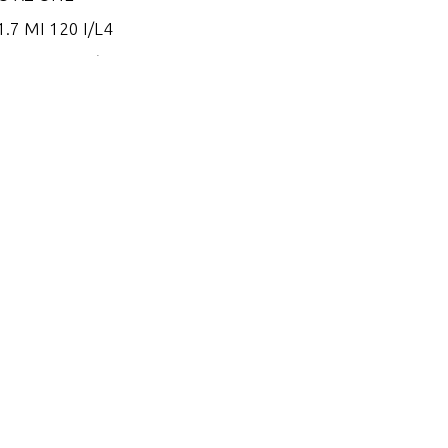
.7 MI 120 I/L4
.7 MS 120 I/L4
.8 EI 165
.8 EI 170
.8 EI 200
.8 ES 165
.8 ES 170
.8 ES 200
.2 EI 250
.2 EI 270
.2 EI 300
.2 EI 300 VM 254 I/L6
.2 EI 320