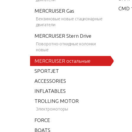
CMD 1
MERCRUISER Gas
CMD 1
Бензиновые новые стационарные
двигатели
CMD 2
MERCRUISER Stern Drive
CMD 2
Поворотно-откидные колонки
CMD 2
новые
CMD 2
MERCRUISER остальные
CMD 2
SPORTJET
CMD 2
ACCESSORIES
CMD 4
INFLATABLES
CMD 4
TROLLING MOTOR
CMD 4
Электромоторы
CMD 4
FORCE
CMD 4
BOATS