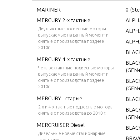
MARINER
0 (St
MERCURY 2-х тактные
ALPHA
Двухтактные подвесные моторы
ALPHA
выпускаемые на данный момент и
ALPH
снятые с производства позднее
2010г.
BLAC
MERCURY 4-х тактные
BLAC
Четырехтактные подвесные моторы
(GEN+
выпускаемые на данный момент и
снятые с производства позднее
BLAC
2010г.
(GEN+
MERCURY - старые
BLAC
2-х и 4-х тактные подвесные моторы
BLACK
снятые с производства до 2010 г.
(GEN+
MERCRUISER Diesel
BLAC
Дизельные новые стационарные
BRAV
двигатели