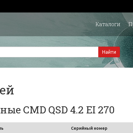
Каталоги
П
1 
Найти
тей
ые CMD QSD 4.2 EI 270
ль
Серийный номер