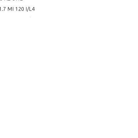
.7 MI 120 I/L4
.7 MS 120 I/L4
.8 EI 165
.8 EI 170
.8 EI 200
.8 ES 165
.8 ES 170
.8 ES 200
.2 EI 250
.2 EI 270
.2 EI 300
.2 EI 300 VM 254 I/L6
.2 EI 320