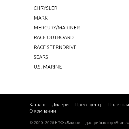
CMD 4
CHRYSLER
CMD 4
MARK
CMD 4
MERCURY/MARINER
CMD 4
RACE OUTBOARD
CMD 4
RACE STERNDRIVE
CMD 4
SEARS
CMD 4
U.S. MARINE
CMD 
CMD 
CMD Q
CMD Q
Каталог
Дилеры
Пресс-центр
Полезна
О компании
CMD Q
© 2000–2026 НПФ «Лакор» — дистрибьютор «Brunswic
CMD Q