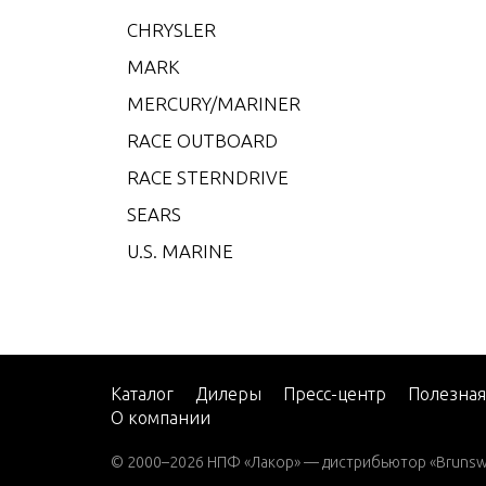
CMD 4
CHRYSLER
CMD 4
MARK
CMD 4
MERCURY/MARINER
CMD 4
RACE OUTBOARD
CMD 4
RACE STERNDRIVE
CMD 4
SEARS
CMD 4
U.S. MARINE
CMD 
CMD 
CMD Q
CMD Q
Каталог
Дилеры
Пресс-центр
Полезна
О компании
CMD Q
© 2000–2026 НПФ «Лакор» — дистрибьютор «Brunswic
CMD Q