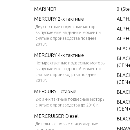
MARINER
0 (St
MERCURY 2-х тактные
ALPHA
Двухтактные подвесные моторы
ALPHA
выпускаемые на данный момент и
ALPH
снятые с производства позднее
2010г.
BLAC
MERCURY 4-х тактные
BLAC
Четырехтактные подвесные моторы
(GEN+
выпускаемые на данный момент и
снятые с производства позднее
BLAC
2010г.
(GEN+
MERCURY - старые
BLAC
2-х и 4-х тактные подвесные моторы
BLACK
снятые с производства до 2010 г.
(GEN+
MERCRUISER Diesel
BLAC
Дизельные новые стационарные
BRAV
двигатели