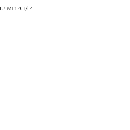
.7 MI 120 I/L4
.7 MS 120 I/L4
.8 EI 165
.8 EI 170
.8 EI 200
.8 ES 165
.8 ES 170
.8 ES 200
.2 EI 250
.2 EI 270
.2 EI 300
.2 EI 300 VM 254 I/L6
.2 EI 320