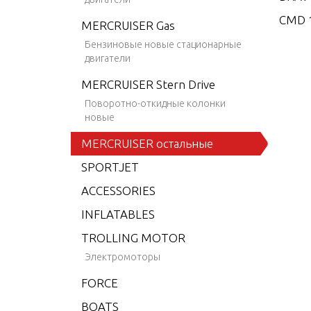
CMD 1
MERCRUISER Gas
CMD 1
Бензиновые новые стационарные
двигатели
CMD 2
MERCRUISER Stern Drive
CMD 2
Поворотно-откидные колонки
CMD 2
новые
CMD 2
MERCRUISER остальные
CMD 2
SPORTJET
CMD 2
ACCESSORIES
CMD 4
INFLATABLES
CMD 4
TROLLING MOTOR
CMD 4
Электромоторы
CMD 4
FORCE
CMD 4
BOATS