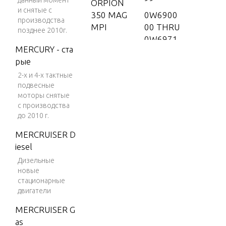
данный момент
ORPION
и снятые с
350 MAG
0W6900
производства
MPI
00 THRU
позднее 2010г.
0W6971
BLACK SC
MERCURY - ста
53
ORPION
рые
350 MAG
0W6971
2-х и 4-х тактные
SKI (GEN
54 & Up
подвесные
+) V-8 19
моторы снятые
96
с производства
до 2010 г.
BLACK SC
ORPION
MERCRUISER D
350 MAG
iesel
SKI (GEN
Дизельные
+) V-8 19
новые
стационарные
97-2001
двигатели
BLACK SC
MERCRUISER G
ORPION
as
MX 6.2L