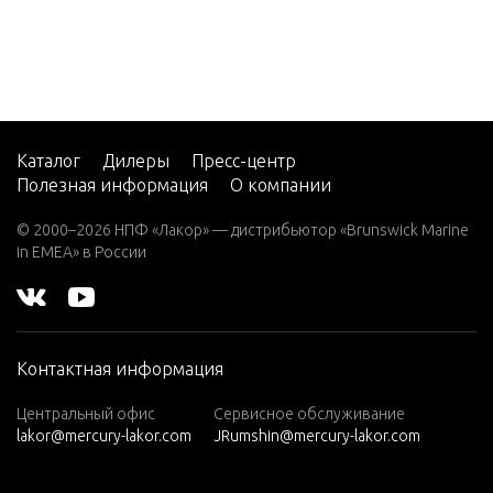
CMD 4.2
EI 270
CMD 4.2
EI 300
CMD 4.2
Каталог
Дилеры
Пресс-центр
EI 300 V
Полезная информация
О компании
M 254 I/L
6
© 2000–2026 НПФ «Лакор» — дистрибьютор «Brunswick Marine
in EMEA» в России
CMD 4.2
EI 320
CMD 4.2
ES 250
Контактная информация
CMD 4.2
Центральный офис
Сервисное обслуживание
ES 270
lakor@mercury-lakor.com
JRumshin@mercury-lakor.com
CMD 4.2
ES 300