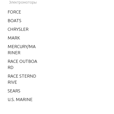
MS 120 I/
Электромоторы
L4
FORCE
CMD 2.8
BOATS
EI 165
CHRYSLER
CMD 2.8
EI 170
MARK
CMD 2.8
MERCURY/MA
EI 200
RINER
CMD 2.8
RACE OUTBOA
ES 165
RD
CMD 2.8
RACE STERND
ES 170
RIVE
CMD 2.8
SEARS
ES 200
U.S. MARINE
CMD 4.2
EI 250