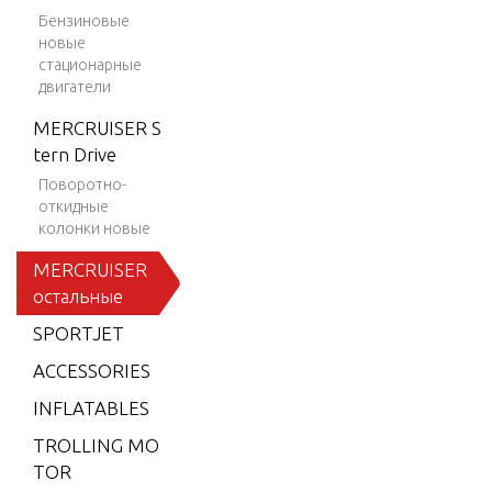
MPI
Бензиновые
новые
BLACK SC
стационарные
ORPION
двигатели
MX 6.2L S
MERCRUISER S
KI (GEN+)
tern Drive
V-8 2001
Поворотно-
-2002
откидные
BLACKHA
колонки новые
WK 1994
MERCRUISER
-1995
остальные
BRAVO X
SPORTJET
Z ONE
ACCESSORIES
CMD 1.7
INFLATABLES
MI 120 I/
L4
TROLLING MO
TOR
CMD 1.7