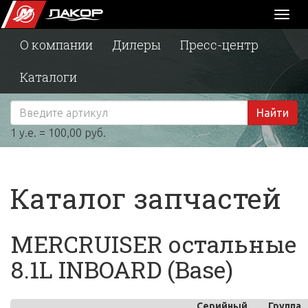
Toggl
naviga
О компании
Дилеры
Пресс-центр
Каталоги
Найти
1 у.е. = 100,00 руб.
Каталог запчастей
MERCRUISER остальные
8.1L INBOARD (Base)
Серийный
Группа