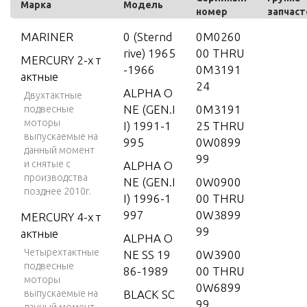
Марка
Модель
номер
запчаст
MARINER
0 (Sternd
0M0260
rive) 1965
00 THRU
MERCURY 2-х т
-1966
0M3191
актные
24
ALPHA O
Двухтактные
NE (GEN.I
0M3191
подвесные
моторы
I) 1991-1
25 THRU
выпускаемые на
995
0W0899
данный момент
99
и снятые с
ALPHA O
производства
NE (GEN.I
0W0900
позднее 2010г.
I) 1996-1
00 THRU
997
0W3899
MERCURY 4-х т
99
актные
ALPHA O
Четырехтактные
NE SS 19
0W3900
подвесные
86-1989
00 THRU
моторы
0W6899
выпускаемые на
BLACK SC
99