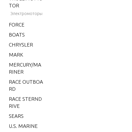
2001-2
TOR
002
Электромоторы
BLACK
FORCE
HAWK
1994-1
BOATS
995
CHRYSLER
BRAVO
MARK
XZ ON
E
MERCURY/MA
RINER
CMD 1.
7 MI 1
RACE OUTBOA
20 I/L4
RD
CMD 1.
RACE STERND
7 MS 1
RIVE
20 I/L4
SEARS
CMD 2.
U.S. MARINE
8 EI 16