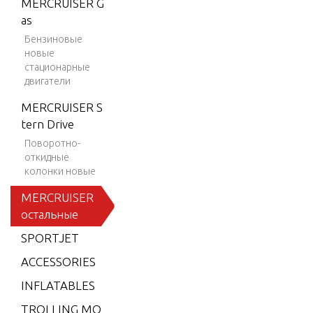
MERCRUISER G
ION 35
as
0 MAG
Бензиновые
SKI (GE
новые
N+) V-8
стационарные
двигатели
1997-2
001
MERCRUISER S
BLACK
tern Drive
SCORP
Поворотно-
ION M
откидные
колонки новые
X 6.2L
MPI
MERCRUISER
остальные
BLACK
SCORP
SPORTJET
ION M
ACCESSORIES
X 6.2L
SKI (GE
INFLATABLES
N+) V-8
TROLLING MO