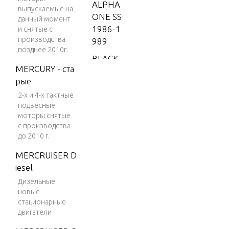
ALPHA
выпускаемые на
ONE SS
данный момент
1986-1
и снятые с
производства
989
позднее 2010г.
BLACK
MERCURY - ста
SCORP
рые
ION 35
0 MAG
2-х и 4-х тактные
подвесные
MPI
моторы снятые
BLACK
с производства
до 2010 г.
SCORP
ION 35
MERCRUISER D
0 MAG
iesel
SKI (GE
Дизельные
N+) V-8
новые
1996
стационарные
двигатели
BLACK
SCORP