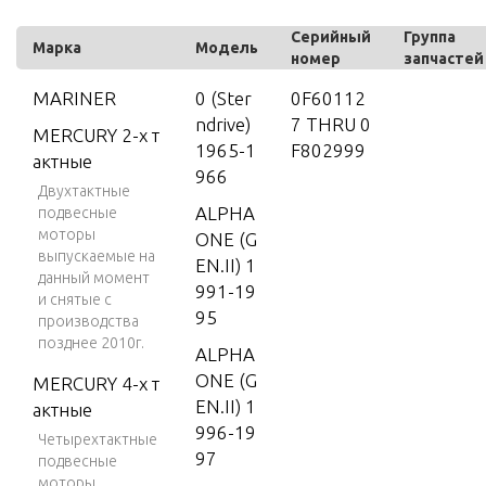
Серийный
Группа
Марка
Модель
номер
запчастей
MARINER
0 (Ster
0F60112
ndrive)
7 THRU 0
MERCURY 2-х т
1965-1
F802999
актные
966
Двухтактные
ALPHA
подвесные
моторы
ONE (G
выпускаемые на
EN.II) 1
данный момент
991-19
и снятые с
95
производства
позднее 2010г.
ALPHA
ONE (G
MERCURY 4-х т
EN.II) 1
актные
996-19
Четырехтактные
97
подвесные
моторы