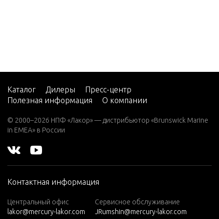
5
CMD 2.
8 EI 17
0
CMD 2.
8 EI 20
0
Каталог
Дилеры
Пресс-центр
Полезная информация
О компании
CMD 2.
8 ES 16
© 2000–2026 НПФ «Лакор» — дистрибьютор «Brunswick Marine
5
in EMEA» в России
CMD 2.
8 ES 17
0
Контактная информация
CMD 2.
8 ES 20
Центральный офис
Сервисное обслуживание
0
lakor@mercury-lakor.com
JRumshin@mercury-lakor.com