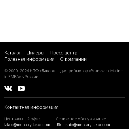
5
CMD 2.
8 EI 17
0
CMD 2.
8 EI 20
0
Каталог
Дилеры
Пресс-центр
Полезная информация
О компании
CMD 2.
8 ES 16
© 2000–2026 НПФ «Лакор» — дистрибьютор «Brunswick Marine
5
in EMEA» в России
CMD 2.
8 ES 17
0
Контактная информация
CMD 2.
8 ES 20
Центральный офис
Сервисное обслуживание
0
lakor@mercury-lakor.com
JRumshin@mercury-lakor.com