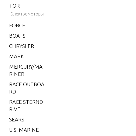
2001-2
TOR
002
Электромоторы
BLACK
FORCE
HAWK
1994-1
BOATS
995
CHRYSLER
BRAVO
MARK
XZ ON
E
MERCURY/MA
RINER
CMD 1.
7 MI 1
RACE OUTBOA
20 I/L4
RD
CMD 1.
RACE STERND
7 MS 1
RIVE
20 I/L4
SEARS
CMD 2.
U.S. MARINE
8 EI 16