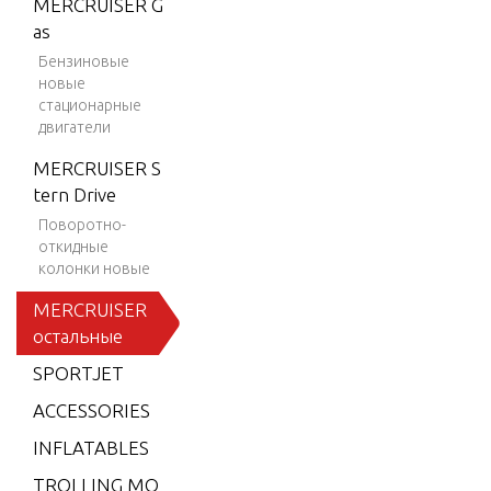
MERCRUISER G
ION 35
as
0 MAG
Бензиновые
SKI (GE
новые
N+) V-8
стационарные
двигатели
1997-2
001
MERCRUISER S
BLACK
tern Drive
SCORP
Поворотно-
ION M
откидные
колонки новые
X 6.2L
MPI
MERCRUISER
остальные
BLACK
SCORP
SPORTJET
ION M
ACCESSORIES
X 6.2L
SKI (GE
INFLATABLES
N+) V-8
TROLLING MO