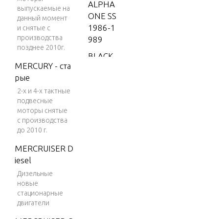
ALPHA
выпускаемые на
ONE SS
данный момент
1986-1
и снятые с
производства
989
позднее 2010г.
BLACK
MERCURY - ста
SCORP
рые
ION 35
0 MAG
2-х и 4-х тактные
подвесные
MPI
моторы снятые
BLACK
с производства
до 2010 г.
SCORP
ION 35
MERCRUISER D
0 MAG
iesel
SKI (GE
Дизельные
N+) V-8
новые
1996
стационарные
двигатели
BLACK
SCORP