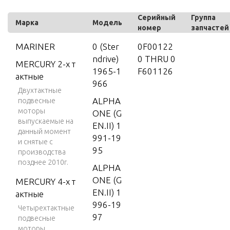
Серийный
Группа
Марка
Модель
номер
запчастей
MARINER
0 (Ster
0F00122
ndrive)
0 THRU 0
MERCURY 2-х т
1965-1
F601126
актные
966
Двухтактные
ALPHA
подвесные
моторы
ONE (G
выпускаемые на
EN.II) 1
данный момент
991-19
и снятые с
95
производства
позднее 2010г.
ALPHA
ONE (G
MERCURY 4-х т
EN.II) 1
актные
996-19
Четырехтактные
97
подвесные
моторы