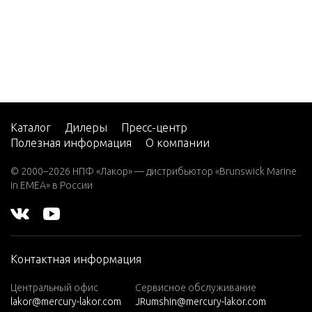
5
CMD 2.
8 EI 17
0
CMD 2.
8 EI 20
0
Каталог
Дилеры
Пресс-центр
Полезная информация
О компании
CMD 2.
8 ES 16
© 2000–2026 НПФ «Лакор» — дистрибьютор «Brunswick Marine
5
in EMEA» в России
CMD 2.
8 ES 17
0
Контактная информация
CMD 2.
8 ES 20
Центральный офис
Сервисное обслуживание
0
lakor@mercury-lakor.com
JRumshin@mercury-lakor.com