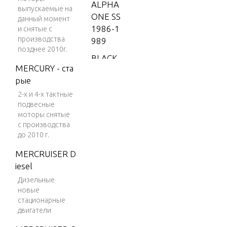
ALPHA
выпускаемые на
ONE SS
данный момент
1986-1
и снятые с
производства
989
позднее 2010г.
BLACK
MERCURY - ста
SCORPI
рые
ON 35
0 MAG
2-х и 4-х тактные
подвесные
MPI
моторы снятые
BLACK
с производства
до 2010 г.
SCORPI
ON 35
MERCRUISER D
0 MAG
iesel
SKI (GE
Дизельные
N+) V-8
новые
1996
стационарные
двигатели
BLACK
SCORPI