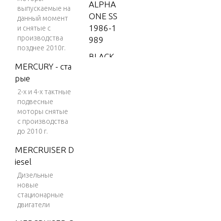
ALPHA
выпускаемые на
ONE SS
данный момент
1986-1
и снятые с
производства
989
позднее 2010г.
BLACK
MERCURY - ста
SCORP
рые
ION 35
0 MAG
2-х и 4-х тактные
подвесные
MPI
моторы снятые
BLACK
с производства
до 2010 г.
SCORP
ION 35
MERCRUISER D
0 MAG
iesel
SKI (GE
Дизельные
N+) V-8
новые
1996
стационарные
двигатели
BLACK
SCORP