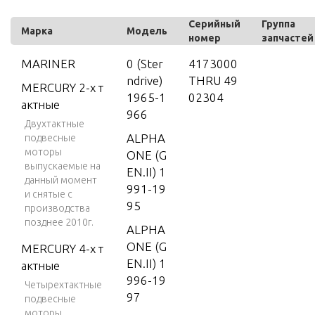
Серийный
Группа
Марка
Модель
номер
запчастей
MARINER
0 (Ster
4173000
ndrive)
THRU 49
MERCURY 2-х т
1965-1
02304
актные
966
Двухтактные
ALPHA
подвесные
моторы
ONE (G
выпускаемые на
EN.II) 1
данный момент
991-19
и снятые с
95
производства
позднее 2010г.
ALPHA
ONE (G
MERCURY 4-х т
EN.II) 1
актные
996-19
Четырехтактные
97
подвесные
моторы