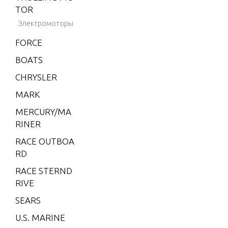
2001-2
TOR
002
Электромоторы
BLACK
FORCE
HAWK
1994-1
BOATS
995
CHRYSLER
BRAVO
MARK
XZ ON
E
MERCURY/MA
RINER
CMD 1.
7 MI 1
RACE OUTBOA
20 I/L4
RD
CMD 1.
RACE STERND
7 MS 1
RIVE
20 I/L4
SEARS
CMD 2.
U.S. MARINE
8 EI 16