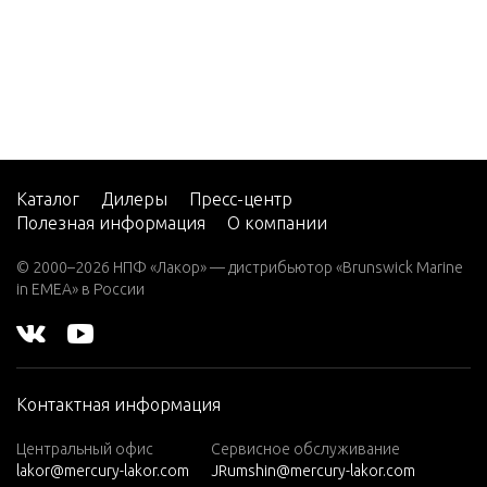
5
CMD 2.
8 EI 17
0
CMD 2.
8 EI 20
0
Каталог
Дилеры
Пресс-центр
Полезная информация
О компании
CMD 2.
8 ES 16
© 2000–2026 НПФ «Лакор» — дистрибьютор «Brunswick Marine
5
in EMEA» в России
CMD 2.
8 ES 17
0
Контактная информация
CMD 2.
8 ES 20
Центральный офис
Сервисное обслуживание
0
lakor@mercury-lakor.com
JRumshin@mercury-lakor.com