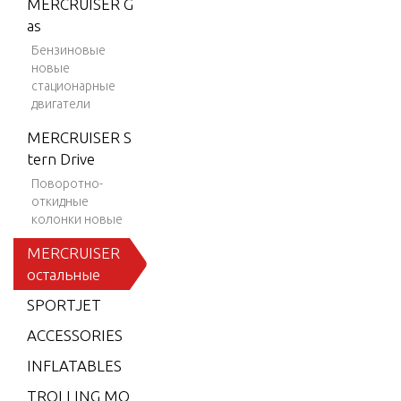
MERCRUISER G
ION 35
as
0 MAG
Бензиновые
SKI (GE
новые
N+) V-8
стационарные
двигатели
1997-2
001
MERCRUISER S
BLACK
tern Drive
SCORP
Поворотно-
ION M
откидные
колонки новые
X 6.2L
MPI
MERCRUISER
остальные
BLACK
SCORP
SPORTJET
ION M
ACCESSORIES
X 6.2L
SKI (GE
INFLATABLES
N+) V-8
TROLLING MO