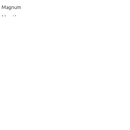
0 Magnum
 Marathon
00
5
 (EFI)
 (MAG/EFI)
 (SKI)
 DFI (2.5L)
 EFI (2.5L)
0
 (2.5L) 1991 ONLY
 (EFI)
 (MAG/EFI)