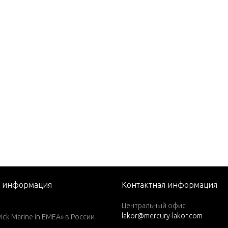
 EFI (2.5L)
0
(M)
(ML)
(M)
(ML)
(W/MARATHON)
(W/MARATHON)
я информация
Контактная информация
)(W/Marathon)
Центральный офис
lakor@mercury-lakor.com
L)(W/Marathon)
k Marine in EMEA» в России