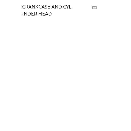
CRANKCASE AND CYL
INDER HEAD
CRANKSHAFT AND PI
STON
DRIVESHAFT HOUSIN
G
ELECTRIC START
FLYWHEEL MAGNET
O
FUEL LINES AND FILT
ER
FUEL TANK (NOT ORI
GINAL EQUIPMENT T
ANK - SEE NOTE) (6 G
ALLON