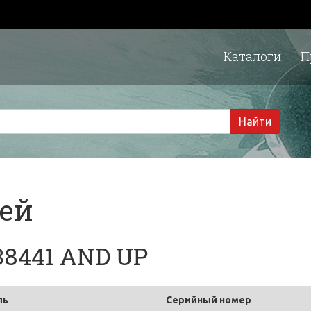
Каталоги
П
1 
Найти
тей
38441 AND UP
ль
Серийный номер