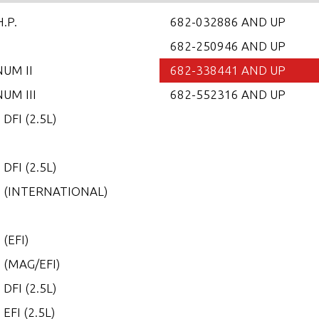
H.P.
682-032886 AND UP
682-250946 AND UP
UM II
682-338441 AND UP
UM III
682-552316 AND UP
 DFI (2.5L)
5
 DFI (2.5L)
0 (INTERNATIONAL)
0
 (EFI)
 (MAG/EFI)
 DFI (2.5L)
 EFI (2.5L)