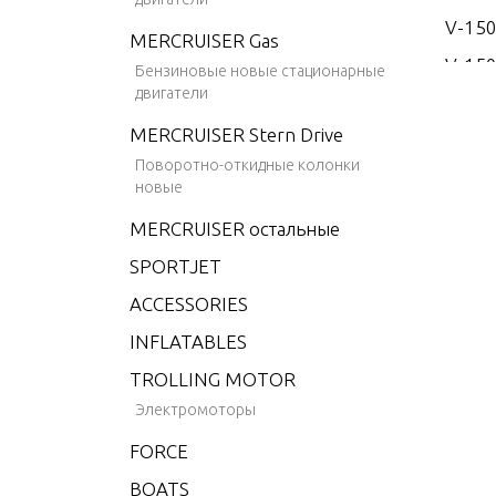
V-15
MERCRUISER Gas
V-150
Бензиновые новые стационарные
двигатели
V-15
MERCRUISER Stern Drive
V-17
Поворотно-откидные колонки
V-175
новые
V-175
MERCRUISER остальные
V-175
SPORTJET
V-175
ACCESSORIES
V-175
INFLATABLES
V-20
TROLLING MOTOR
V-200
Электромоторы
V-200
FORCE
V-200
BOATS