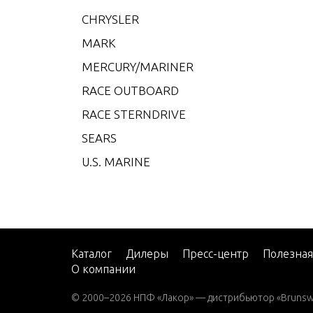
V-200
CHRYSLER
V-22
MARK
W-48
MERCURY/MARINER
W-55
RACE OUTBOARD
W15
RACE STERNDRIVE
W15 
SEARS
W15 
U.S. MARINE
W25 
W25 
W30 
W40 
Каталог
Дилеры
Пресс-центр
Полезна
О компании
W8 (M
W8 (M
© 2000–2026 НПФ «Лакор» — дистрибьютор «Brunswic