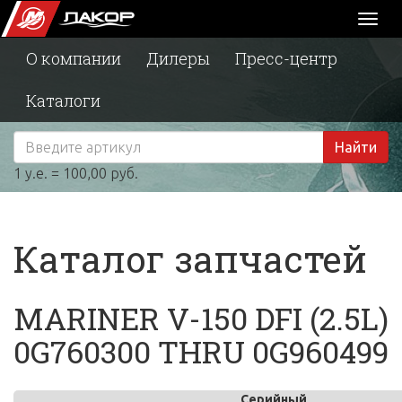
Toggl
naviga
О компании
Дилеры
Пресс-центр
Каталоги
Найти
1 у.е. = 100,00 руб.
Каталог запчастей
MARINER V-150 DFI (2.5L)
0G760300 THRU 0G960499
Серийный