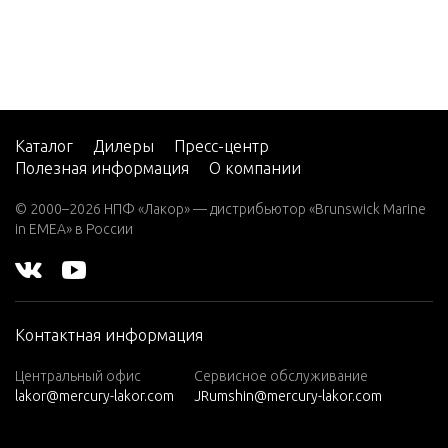
EFI (2.5
Service/
L)
rial
V-220
W-48
Starter 
W-55
Каталог
Дилеры
Пресс-центр
Полезная информация
О компании
W15
Swivel B
W15
ering Ar
© 2000–2026 НПФ «Лакор» — дистрибьютор «Brunswick Marine
(M)
in EMEA» в России
W15
Throttle
(ML)
ft Shaft
W25
Контактная информация
(M)
Tools, Sp
W25
Центральный офис
Сервисное обслуживание
lakor@mercury-lakor.com
JRumshin@mercury-lakor.com
(ML)
Tools, Sp
W30