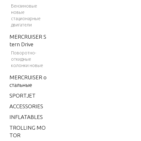
V-150
Бензиновые
Magnu
новые
Flywheel
m
стационарные
двигатели
V-150
Fuel Pu
Marath
MERCRUISER S
on
tern Drive
Fuel Rai
Поворотно-
V-1500
откидные
V-175
колонки новые
Fuel Rail
V-175
MERCRUISER о
(EFI)
стальные
Gear Hou
V-175
SPORTJET
aft)(Sta
(MAG/
ACCESSORIES
Rotation
EFI)
INFLATABLES
V-175
(SKI)
TROLLING MO
Gear Hou
TOR
er Shaft
V-175