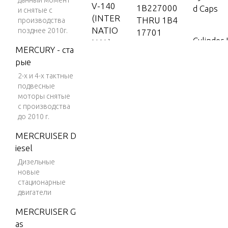
данный момент
V-140
1B227000
d Caps
и снятые с
(INTER
THRU 1B4
производства
NATIO
позднее 2010г.
17701
Cylinder
NAL)
MERCURY - ста
1B417702
V-150
рые
& Up
Drivesha
2-х и 4-х тактные
V-150
d Exhaus
подвесные
(EFI)
моторы снятые
V-150
с производства
Dual Engi
до 2010 г.
(MAG/
t
EFI)
MERCRUISER D
iesel
V-150
DFI
Electric
Дизельные
новые
(2.5L)
s
стационарные
V-150
двигатели
EFI (2.5
Exhaust 
MERCRUISER G
L)
Exhaust 
as