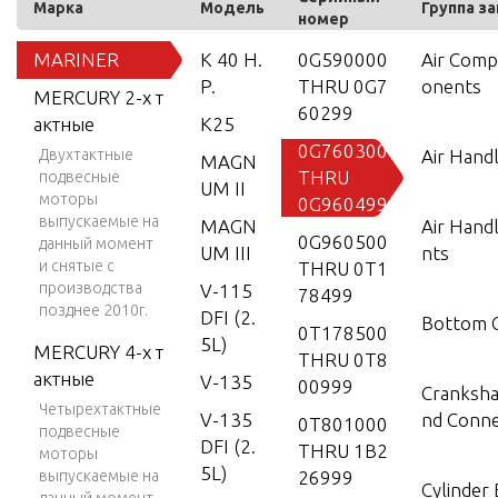
Марка
Модель
Группа з
номер
MARINER
K 40 H.
0G590000
Air Com
P.
THRU 0G7
onents
MERCURY 2-х т
60299
актные
K25
0G760300
Двухтактные
Air Hand
MAGN
THRU
подвесные
UM II
моторы
0G960499
выпускаемые на
MAGN
Air Hand
0G960500
данный момент
UM III
nts
и снятые с
THRU 0T1
производства
V-115
78499
позднее 2010г.
DFI (2.
Bottom 
0T178500
5L)
MERCURY 4-х т
THRU 0T8
актные
V-135
00999
Crankshaf
Четырехтактные
V-135
nd Conne
0T801000
подвесные
DFI (2.
THRU 1B2
моторы
5L)
выпускаемые на
26999
Cylinder