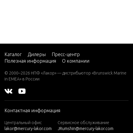
V-200
GEAR H
EFI (2.5
PSHAFT)
L)
ROTATI
V-220
GEAR H
W-48
FT)(XR6/
W-55
8:1 RATI
Каталог
Дилеры
Пресс-центр
Полезная информация
О компании
W15
W15
GEAR H
© 2000–2026 НПФ «Лакор» — дистрибьютор «Brunswick Marine
(M)
in EMEA» в России
FT)(XR6/
8:1 RATI
W15
(ML)
W25
IGNITIO
Контактная информация
(M)
AGE RE
W25
Центральный офис
Сервисное обслуживание
lakor@mercury-lakor.com
JRumshin@mercury-lakor.com
(ML)
INSTRU