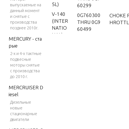
5L)
выпускаемые на
60299
данный момент
V-140
0G760300
CHOKE 
и снятые с
(INTER
THRU 0G9
HROTTL
производства
NATIO
позднее 2010г.
60499
NAL)
MERCURY - ста
0G960500
CRANKSH
V-150
рые
THRU 0T1
NS AND
78499
2-х и 4-х тактные
V-150
G RODS
подвесные
(EFI)
моторы снятые
V-150
с производства
CYLINDE
до 2010 г.
(MAG/
D END C
EFI)
MERCRUISER D
iesel
V-150
DRIVE S
DFI (2.
Дизельные
NG AND
новые
5L)
BE
стационарные
V-150
двигатели
EFI (2.5