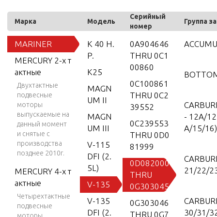
Серийный
Марка
Модель
Группа з
номер
MARINER
K 40 H.
0A904646
ACCUMU
P.
THRU 0C1
MERCURY 2-х т
00860
актные
K25
BOTTO
0C100861
Двухтактные
MAGN
THRU 0C2
подвесные
UM II
CARBU
моторы
39552
выпускаемые на
MAGN
- 12A/1
0C239553
данный момент
UM III
A/15/16)
и снятые с
THRU 0D0
производства
V-115
81999
позднее 2010г.
DFI (2.
CARBUR
0D082000
5L)
21/22/2
MERCURY 4-х т
THRU
актные
V-135
0G303045
Четырехтактные
V-135
CARBUR
0G303046
подвесные
DFI (2.
30/31/3
THRU 0G7
моторы