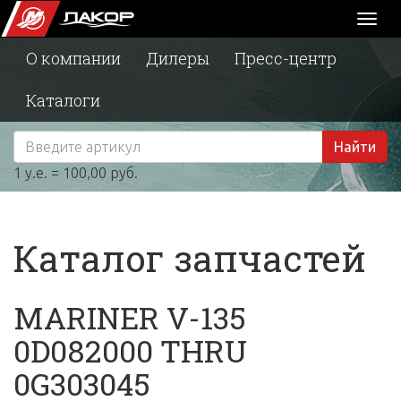
Toggl
naviga
О компании
Дилеры
Пресс-центр
Каталоги
Найти
1 у.е. = 100,00 руб.
Каталог запчастей
MARINER V-135
0D082000 THRU
0G303045