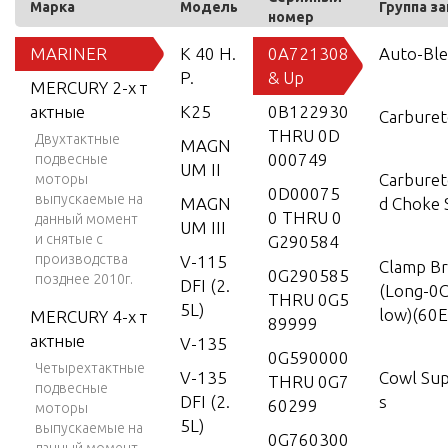
Марка
Модель
Группа з
номер
MARINER
K 40 H.
0A721308
Auto-Bl
P.
& Up
MERCURY 2-х т
актные
K25
0B122930
Carburet
THRU 0D
Двухтактные
MAGN
000749
подвесные
UM II
Carburet
моторы
0D00075
выпускаемые на
MAGN
d Choke 
0 THRU 0
данный момент
UM III
и снятые с
G290584
производства
V-115
Clamp Br
0G290585
позднее 2010г.
DFI (2.
(Long-0
THRU 0G5
5L)
low)(60
MERCURY 4-х т
89999
актные
V-135
0G590000
Четырехтактные
V-135
Cowl Sup
THRU 0G7
подвесные
DFI (2.
s
60299
моторы
5L)
выпускаемые на
0G760300