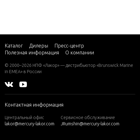
EFI (2.5
L)
Service/
V-220
rial
W-48
W-55
Starter 
Каталог
Дилеры
Пресс-центр
Полезная информация
О компании
W15
Starter 
W15
© 2000–2026 НПФ «Лакор» — дистрибьютор «Brunswick Marine
id and Re
(M)
in EMEA» в России
W15
(ML)
Swivel B
haft-S/
W25
Up)
Контактная информация
(M)
W25
Центральный офис
Сервисное обслуживание
Swivel B
lakor@mercury-lakor.com
JRumshin@mercury-lakor.com
(ML)
Trim)(S
W30
& Below)