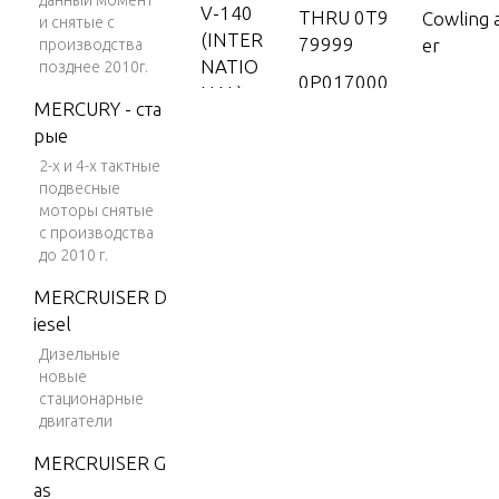
данный момент
V-140
THRU 0T9
Cowling 
и снятые с
(INTER
79999
er
производства
NATIO
позднее 2010г.
0P017000
NAL)
MERCURY - ста
THRU 0P3
Crankshaf
V-150
рые
25499
nd Conne
2-х и 4-х тактные
V-150
0P325500
подвесные
(EFI)
& Up
моторы снятые
Cylinder
V-150
с производства
1B000001
до 2010 г.
(MAG/
& Up
Drivesha
EFI)
MERCRUISER D
6428681
ong-0C1
iesel
V-150
THRU 0B1
(60EL N
DFI (2.
Дизельные
22929
новые
5L)
7208333
стационарные
Drivesha
V-150
THRU 0A7
двигатели
hort)(Lo
EFI (2.5
21307
0935 and
MERCRUISER G
L)
9385911
as