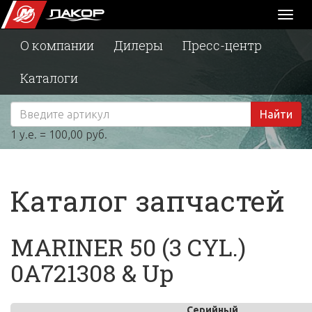
Toggl
naviga
О компании
Дилеры
Пресс-центр
Каталоги
Найти
1 у.е. = 100,00 руб.
Каталог запчастей
MARINER 50 (3 CYL.)
0A721308 & Up
Серийный