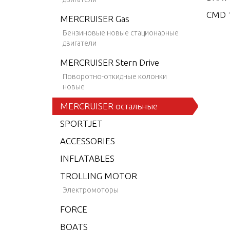
CMD 1
MERCRUISER Gas
CMD 1
Бензиновые новые стационарные
двигатели
CMD 2
MERCRUISER Stern Drive
CMD 2
Поворотно-откидные колонки
CMD 2
новые
CMD 2
MERCRUISER остальные
CMD 2
SPORTJET
CMD 2
ACCESSORIES
CMD 4
INFLATABLES
CMD 4
TROLLING MOTOR
CMD 4
Электромоторы
CMD 4
FORCE
CMD 4
BOATS