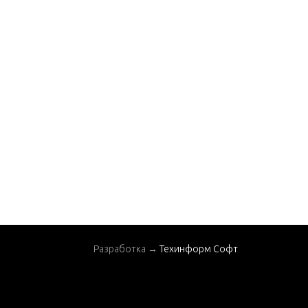
lter
Heat Exchanger
Instrument Panel
Oil Cooler and Filter A
ssembly
Oil Cooler and Filter C
omponents
Oil Pan
Oil Seperator
Oil System Componen
ts
Power Steering and S
Разработка →
Техинформ Софт
hift Bracket
Rear Oil Seal and Beari
ng Carrier