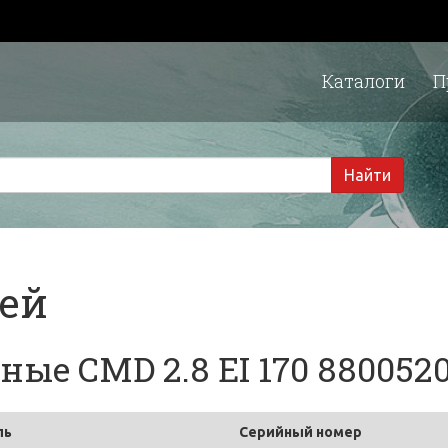
Каталоги
П
1 
Найти
тей
ые CMD 2.8 EI 170 880052
ль
Серийный номер