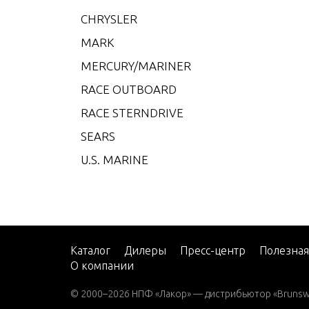
CMD 4
CHRYSLER
CMD 4
MARK
CMD 4
MERCURY/MARINER
CMD 4
RACE OUTBOARD
CMD 4
RACE STERNDRIVE
CMD 4
SEARS
CMD 4
U.S. MARINE
CMD 
CMD 
CMD Q
CMD Q
Каталог
Дилеры
Пресс-центр
Полезна
О компании
CMD Q
© 2000–2026 НПФ «Лакор» — дистрибьютор «Brunswic
CMD Q