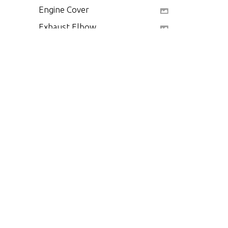
Engine Cover
Exhaust Elbow
Exhaust Manifold
Exhaust Pipes, Trim P
ump, SeaWater Filter
Flywheel Housing
Flywheel Housing Cov
er(Inboard)
Flywheel Housing Cov
er(Sterndrive)
Front Cover
Fuel Cooler
Fuel Injection Pump
Fuel Pump and Fuel Fi