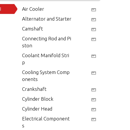
8
Air Cooler
Alternator and Starter
Camshaft
Connecting Rod and Pi
ston
Coolant Manifold Stri
p
Cooling System Comp
onents
Crankshaft
Cylinder Block
Cylinder Head
Electrical Component
s