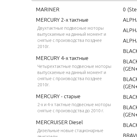
MARINER
0 (St
MERCURY 2-х тактные
ALPHA
Двухтактные подвесные моторы
ALPHA
выпускаемые на данный момент и
ALPH
снятые с производства позднее
2010г.
BLAC
MERCURY 4-х тактные
BLAC
Четырехтактные подвесные моторы
(GEN+
выпускаемые на данный момент и
снятые с производства позднее
BLAC
2010г.
(GEN+
MERCURY - старые
BLAC
2-х и 4-х тактные подвесные моторы
BLACK
снятые с производства до 2010 г.
(GEN+
MERCRUISER Diesel
BLAC
Дизельные новые стационарные
BRAV
двигатели