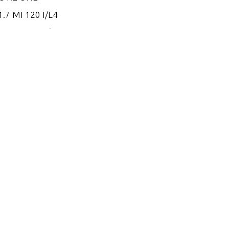
.7 MI 120 I/L4
.7 MS 120 I/L4
.8 EI 165
.8 EI 170
.8 EI 200
.8 ES 165
.8 ES 170
.8 ES 200
.2 EI 250
.2 EI 270
.2 EI 300
.2 EI 300 VM 254 I/L6
.2 EI 320